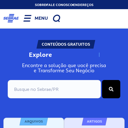
SOBRE
FALE CONOSCO
ENDEREÇOS
MENU
CONTEÚDOS GRATUITOS
Explore
N
o
s
s
o
s
A
Encontre a solução que você precisa
e Transforme Seu Negócio
ARQUIVOS
ARTIGOS