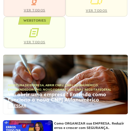
VER TODOS
VER TODOS
WEBSTORIES
VER TODOS
ABERTURA DE EMPRESA
,
ABRIR CNPJ
,
CNPJ ALFANUMÉRICO
,
EMPREENDEDORISMO
,
NOVO FORMATO DE CNPJ
,
RECEITA FEDERAL
Vai abrir uma empresa? Entenda como
funciona o novo CNPJ Alfanumérico
ACESSAR
Como ORGANIZAR sua EMPRESA. Reduzir
erros e crescer com SEGURANÇA.