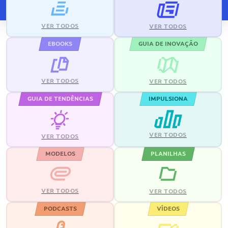
VER TODOS
VER TODOS
EBOOKS
GUIA DE INOVAÇÃO
VER TODOS
VER TODOS
GUIA DE TENDÊNCIAS
IMPULSIONA
VER TODOS
VER TODOS
MODELOS
PLANILHAS
VER TODOS
VER TODOS
PODCASTS
VÍDEOS