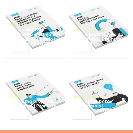
GESTÃO FINANCEIRA
Faça a análise
GESTÃO FINANCEIRA
financeira e atinja o
Faça a precificação do
ponto de equilíbrio |
seu serviço | Prompts
Prompts ChatGPT
ChatGPT
ACESSAR
ACESSAR
NEGÓCIOS
,
PROCESSOS
EMPRESARIAIS
NEGÓCIOS
,
VENDAS
Faça uma proposta
Faça ações para
comercial | Prompts
vender mais |
ChatGPT
Prompts ChatGPT
ACESSAR
ACESSAR