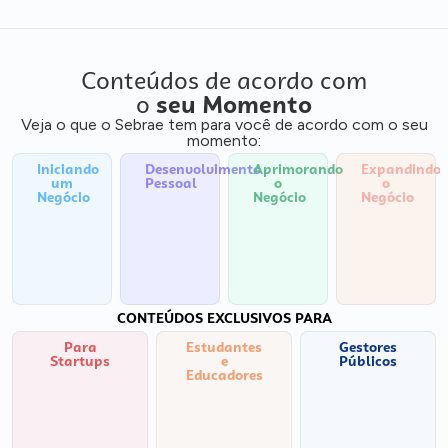
Conteúdos de acordo com
o
seu Momento
Veja o que o Sebrae tem para você de acordo com o seu
momento:
Iniciando
Desenvolvimento
Aprimorando
Expandindo
um
Pessoal
o
o
Negócio
Negócio
Negócio
CONTEÚDOS EXCLUSIVOS PARA
Para
Estudantes
Gestores
Startups
e
Públicos
Educadores