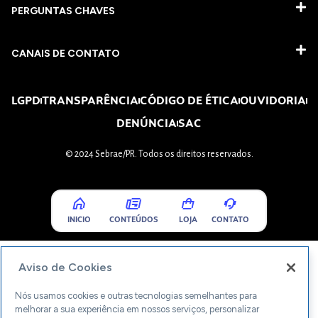
PERGUNTAS CHAVES​
CANAIS DE CONTATO
LGPD
TRANSPARÊNCIA
CÓDIGO DE ÉTICA
OUVIDORIA
DENÚNCIA
SAC
© 2024 Sebrae/PR. Todos os direitos reservados.
INICIO
CONTEÚDOS
LOJA
CONTATO
Aviso de Cookies
Nós usamos cookies e outras tecnologias semelhantes para
melhorar a sua experiência em nossos serviços, personalizar