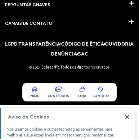
PERGUNTAS CHAVES​
CANAIS DE CONTATO
LGPD
TRANSPARÊNCIA
CÓDIGO DE ÉTICA
OUVIDORIA
DENÚNCIA
SAC
© 2024 Sebrae/PR. Todos os direitos reservados.
INICIO
CONTEÚDOS
LOJA
CONTATO
Aviso de Cookies
Nós usamos cookies e outras tecnologias semelhantes para
melhorar a sua experiência em nossos serviços, personalizar