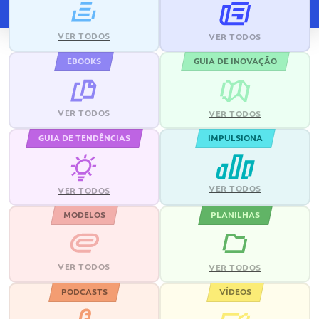
VER TODOS
VER TODOS
EBOOKS
GUIA DE INOVAÇÃO
VER TODOS
VER TODOS
GUIA DE TENDÊNCIAS
IMPULSIONA
VER TODOS
VER TODOS
MODELOS
PLANILHAS
VER TODOS
VER TODOS
PODCASTS
VÍDEOS