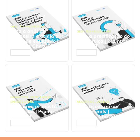
GESTÃO FINANCEIRA
Faça a análise
GESTÃO FINANCEIRA
financeira e atinja o
Faça a precificação do
ponto de equilíbrio |
seu serviço | Prompts
Prompts ChatGPT
ChatGPT
ACESSAR
ACESSAR
NEGÓCIOS
,
PROCESSOS
EMPRESARIAIS
NEGÓCIOS
,
VENDAS
Faça uma proposta
Faça ações para
comercial | Prompts
vender mais |
ChatGPT
Prompts ChatGPT
ACESSAR
ACESSAR