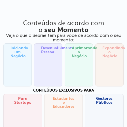
Conteúdos de acordo com
o
seu Momento
Veja o que o Sebrae tem para você de acordo com o seu
momento:
Iniciando
Desenvolvimento
Aprimorando
Expandindo
um
Pessoal
o
o
Negócio
Negócio
Negócio
CONTEÚDOS EXCLUSIVOS PARA
Para
Estudantes
Gestores
Startups
e
Públicos
Educadores