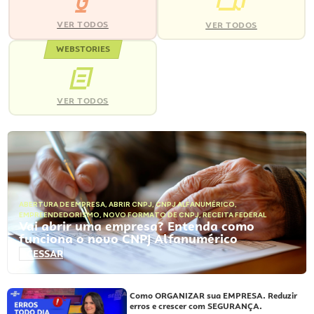
VER TODOS
VER TODOS
WEBSTORIES
VER TODOS
ABERTURA DE EMPRESA
,
ABRIR CNPJ
,
CNPJ ALFANUMÉRICO
,
EMPREENDEDORISMO
,
NOVO FORMATO DE CNPJ
,
RECEITA FEDERAL
Vai abrir uma empresa? Entenda como
funciona o novo CNPJ Alfanumérico
ACESSAR
Como ORGANIZAR sua EMPRESA. Reduzir
erros e crescer com SEGURANÇA.