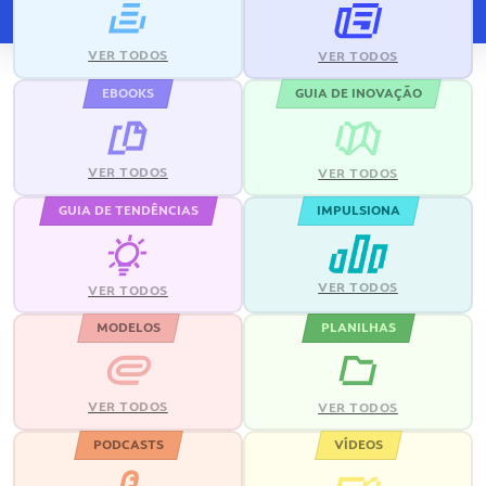
VER TODOS
VER TODOS
EBOOKS
GUIA DE INOVAÇÃO
VER TODOS
VER TODOS
GUIA DE TENDÊNCIAS
IMPULSIONA
VER TODOS
VER TODOS
MODELOS
PLANILHAS
VER TODOS
VER TODOS
PODCASTS
VÍDEOS