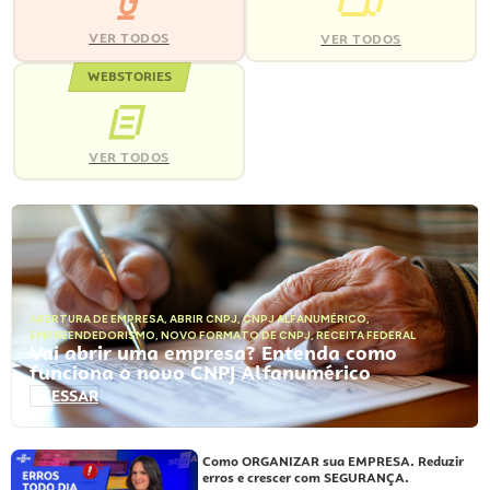
VER TODOS
VER TODOS
WEBSTORIES
VER TODOS
ABERTURA DE EMPRESA
,
ABRIR CNPJ
,
CNPJ ALFANUMÉRICO
,
EMPREENDEDORISMO
,
NOVO FORMATO DE CNPJ
,
RECEITA FEDERAL
Vai abrir uma empresa? Entenda como
funciona o novo CNPJ Alfanumérico
ACESSAR
Como ORGANIZAR sua EMPRESA. Reduzir
erros e crescer com SEGURANÇA.