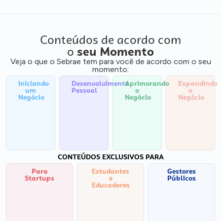
Conteúdos de acordo com
o
seu Momento
Veja o que o Sebrae tem para você de acordo com o seu
momento:
Iniciando
Desenvolvimento
Aprimorando
Expandindo
um
Pessoal
o
o
Negócio
Negócio
Negócio
CONTEÚDOS EXCLUSIVOS PARA
Para
Estudantes
Gestores
Startups
e
Públicos
Educadores