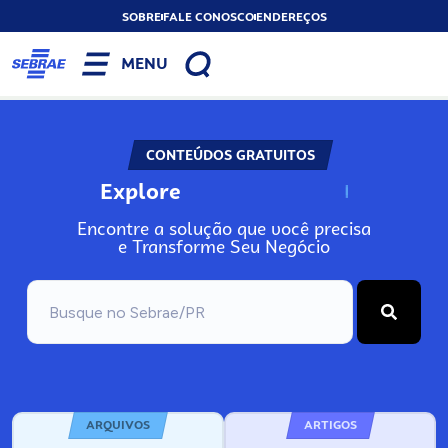
SOBRE
FALE CONOSCO
ENDEREÇOS
MENU
CONTEÚDOS GRATUITOS
Explore
N
o
s
s
o
s
A
Encontre a solução que você precisa
e Transforme Seu Negócio
ARQUIVOS
ARTIGOS