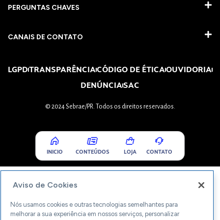
PERGUNTAS CHAVES​
CANAIS DE CONTATO
LGPD
TRANSPARÊNCIA
CÓDIGO DE ÉTICA
OUVIDORIA
DENÚNCIA
SAC
© 2024 Sebrae/PR. Todos os direitos reservados.
INICIO
CONTEÚDOS
LOJA
CONTATO
Aviso de Cookies
Nós usamos cookies e outras tecnologias semelhantes para
melhorar a sua experiência em nossos serviços, personalizar