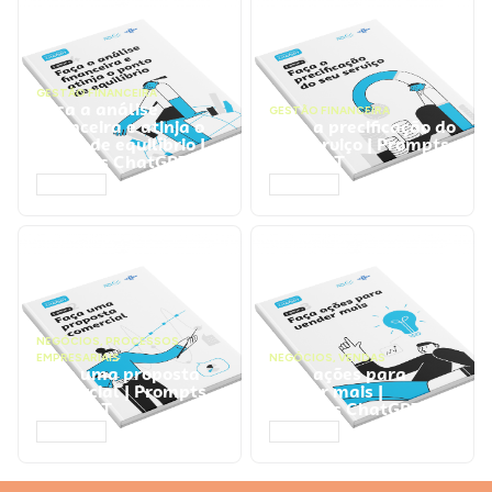
GESTÃO FINANCEIRA
Faça a análise
GESTÃO FINANCEIRA
financeira e atinja o
Faça a precificação do
ponto de equilíbrio |
seu serviço | Prompts
Prompts ChatGPT
ChatGPT
ACESSAR
ACESSAR
NEGÓCIOS
,
PROCESSOS
EMPRESARIAIS
NEGÓCIOS
,
VENDAS
Faça uma proposta
Faça ações para
comercial | Prompts
vender mais |
ChatGPT
Prompts ChatGPT
ACESSAR
ACESSAR