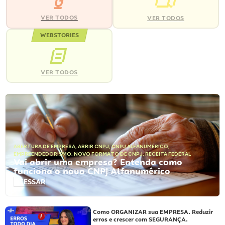
VER TODOS
VER TODOS
WEBSTORIES
VER TODOS
ABERTURA DE EMPRESA
,
ABRIR CNPJ
,
CNPJ ALFANUMÉRICO
,
EMPREENDEDORISMO
,
NOVO FORMATO DE CNPJ
,
RECEITA FEDERAL
Vai abrir uma empresa? Entenda como
funciona o novo CNPJ Alfanumérico
ACESSAR
Como ORGANIZAR sua EMPRESA. Reduzir
erros e crescer com SEGURANÇA.