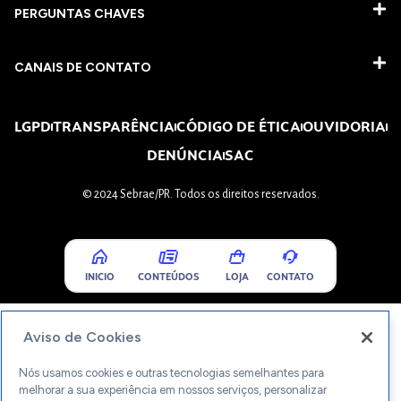
PERGUNTAS CHAVES​
CANAIS DE CONTATO
LGPD
TRANSPARÊNCIA
CÓDIGO DE ÉTICA
OUVIDORIA
DENÚNCIA
SAC
© 2024 Sebrae/PR. Todos os direitos reservados.
INICIO
CONTEÚDOS
LOJA
CONTATO
Aviso de Cookies
Nós usamos cookies e outras tecnologias semelhantes para
melhorar a sua experiência em nossos serviços, personalizar