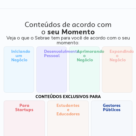
Conteúdos de acordo com
o
seu Momento
Veja o que o Sebrae tem para você de acordo com o seu
momento:
Iniciando
Desenvolvimento
Aprimorando
Expandindo
um
Pessoal
o
o
Negócio
Negócio
Negócio
CONTEÚDOS EXCLUSIVOS PARA
Para
Estudantes
Gestores
Startups
e
Públicos
Educadores