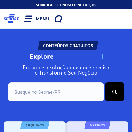
SOBRE
FALE CONOSCO
ENDEREÇOS
MENU
CONTEÚDOS GRATUITOS
Explore
N
o
s
s
o
s
A
Encontre a solução que você precisa
e Transforme Seu Negócio
ARQUIVOS
ARTIGOS