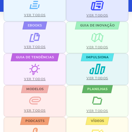
VER TODOS
VER TODOS
EBOOKS
GUIA DE INOVAÇÃO
VER TODOS
VER TODOS
GUIA DE TENDÊNCIAS
IMPULSIONA
VER TODOS
VER TODOS
MODELOS
PLANILHAS
VER TODOS
VER TODOS
PODCASTS
VÍDEOS