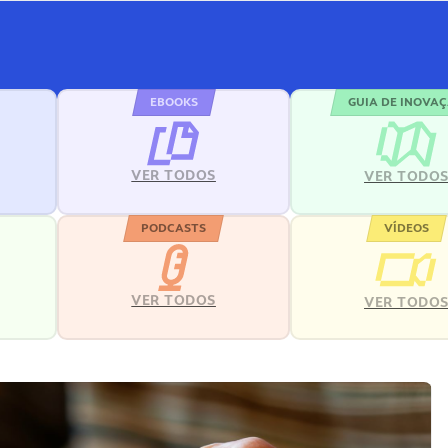
EBOOKS
GUIA DE INOVA
VER TODOS
VER TODO
PODCASTS
VÍDEOS
VER TODOS
VER TODO