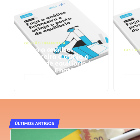
GESTÃO FINANCEIRA
Faça a análise
GESTÃO
financeira e atinja o
Faça
ponto de equilíbrio |
seu 
Prompts ChatGPT
Cha
ACESSAR
ACESS
ÚLTIMOS ARTIGOS