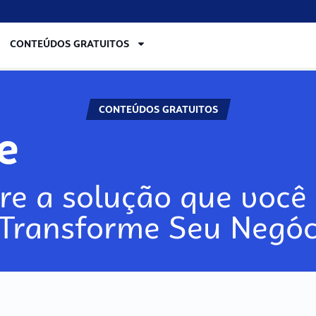
CONTEÚDOS GRATUITOS
CONTEÚDOS GRATUITOS
lore
re a solução que você 
 Transforme Seu Negóc