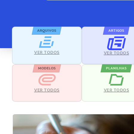
ARQUIVOS
ARTIGOS
VER TODOS
VER TODOS
MODELOS
PLANILHAS
VER TODOS
VER TODOS