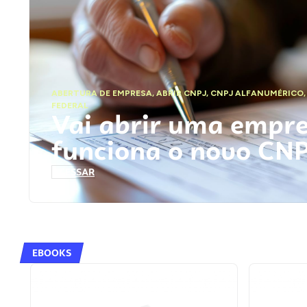
ABERTURA DE EMPRESA
,
ABRIR CNPJ
,
CNPJ ALFANUMÉRICO
FEDERAL
Vai abrir uma empr
funciona o novo CN
ACESSAR
EBOOKS