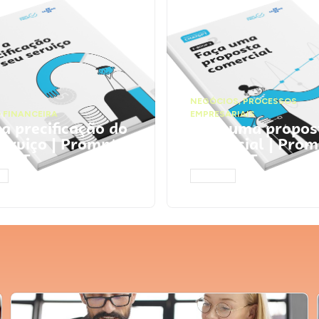
NEGÓCIOS
,
PROCESSOS
 FINANCEIRA
EMPRESARIAIS
 a precificação do
Faça uma propos
serviço | Prompts
comercial | Prom
tGPT
ChatGPT
AR
ACESSAR