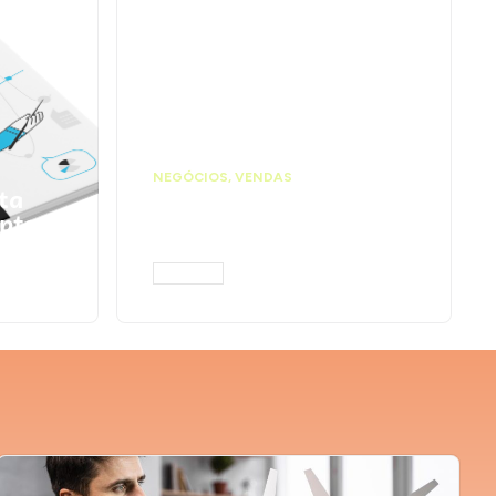
NEGÓCIOS
,
VENDAS
ta
Faça ações para
pts
vender mais |
Prompts ChatGPT
ACESSAR