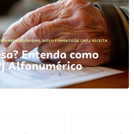
,
EMPREENDEDORISMO
,
NOVO FORMATO DE CNPJ
,
RECEITA
esa? Entenda como
PJ Alfanumérico