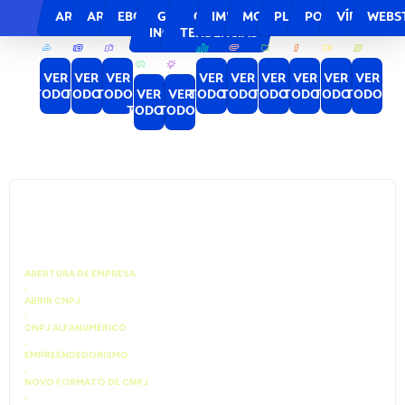
ARQUIVOS
ARTIGOS
EBOOKS
GUIA DE
GUIA DE
IMPULSIONA
MODELOS
PLANILHAS
PODCASTS
VÍDEOS
WEBS
INOVAÇÃO
TENDÊNCIAS
VER
VER
VER
VER
VER
VER
VER
VER
VER
TODOS
TODOS
TODOS
VER
VER
TODOS
TODOS
TODOS
TODOS
TODOS
TODOS
TODOS
TODOS
ABERTURA DE EMPRESA
,
ABRIR CNPJ
,
CNPJ ALFANUMÉRICO
,
EMPREENDEDORISMO
,
NOVO FORMATO DE CNPJ
,