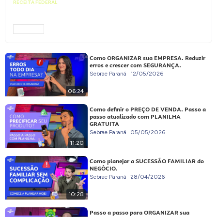
RECEITA FEDERAL
Vai abrir uma empresa? Entenda como
funciona o novo CNPJ Alfanumérico
ACESSAR
Como ORGANIZAR sua EMPRESA. Reduzir
erros e crescer com SEGURANÇA.
Sebrae Paraná
12/05/2026
06:24
Como definir o PREÇO DE VENDA. Passo a
passo atualizado com PLANILHA
GRATUITA
Sebrae Paraná
05/05/2026
11:20
Como planejar a SUCESSÃO FAMILIAR do
NEGÓCIO.
Sebrae Paraná
28/04/2026
10:28
Passo a passo para ORGANIZAR sua