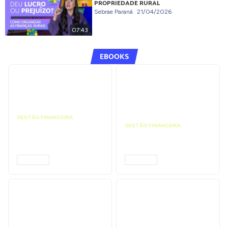
PROPRIEDADE RURAL
Sebrae Paraná
21/04/2026
07:43
EBOOKS
GESTÃO FINANCEIRA
Faça a análise
GESTÃO FINANCEIRA
financeira e atinja o
Faça a precificação do
ponto de equilíbrio |
seu serviço | Prompts
Prompts ChatGPT
ChatGPT
ACESSAR
ACESSAR