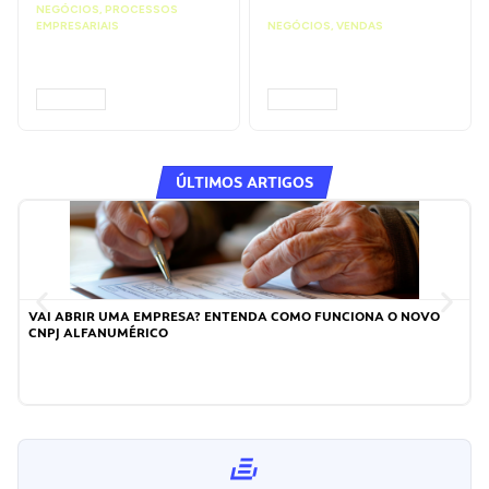
NEGÓCIOS
,
PROCESSOS
EMPRESARIAIS
NEGÓCIOS
,
VENDAS
Faça uma proposta
Faça ações para
comercial | Prompts
vender mais |
ChatGPT
Prompts ChatGPT
ACESSAR
ACESSAR
ÚLTIMOS ARTIGOS
VAI ABRIR UMA EMPRESA? ENTENDA COMO FUNCIONA O NOVO
CNPJ ALFANUMÉRICO