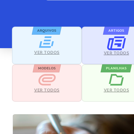
ARQUIVOS
ARTIGOS
VER TODOS
VER TODOS
MODELOS
PLANILHAS
VER TODOS
VER TODOS