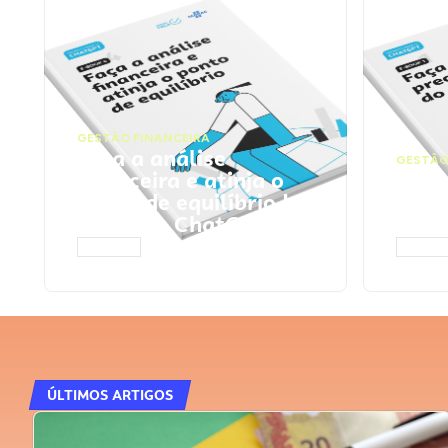
GESTÃO FINANCEIRA
Faça a análise
GESTÃO
financeira e atinja o
Faça
ponto de equilíbrio |
seu 
Prompts ChatGPT
Cha
ACESSAR
ACESS
ÚLTIMOS ARTIGOS