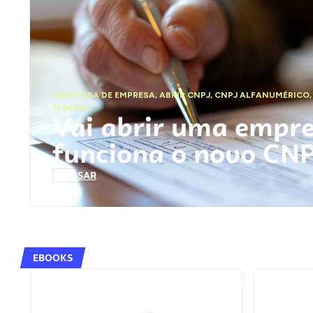
ABERTURA DE EMPRESA
,
ABRIR CNPJ
,
CNPJ ALFANUMÉRICO
FEDERAL
Vai abrir uma empr
funciona o novo CN
ACESSAR
EBOOKS