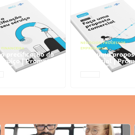
NEGÓCIOS
,
PROCESSOS
 FINANCEIRA
EMPRESARIAIS
 a precificação do
Faça uma propos
serviço | Prompts
comercial | Prom
tGPT
ChatGPT
AR
ACESSAR