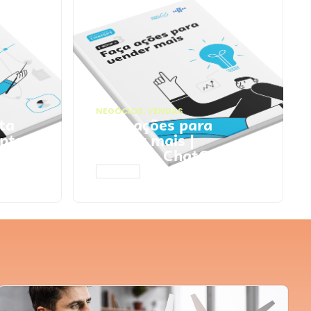
NEGÓCIOS
,
VENDAS
ta
Faça ações para
pts
vender mais |
Prompts ChatGPT
ACESSAR