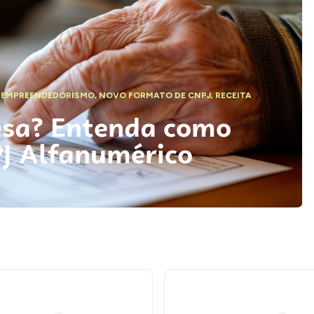
,
EMPREENDEDORISMO
,
NOVO FORMATO DE CNPJ
,
RECEITA
esa? Entenda como
PJ Alfanumérico