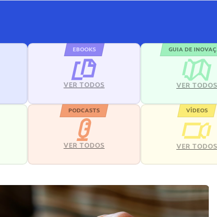
EBOOKS
GUIA DE INOVA
VER TODOS
VER TODO
PODCASTS
VÍDEOS
VER TODOS
VER TODO