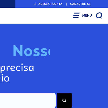
ACESSAR CONTA
|
CADASTRE-SE
MENU
N
o
s
s
o
s
I
n
f
o
g
precisa
io