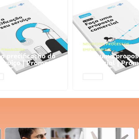
NEGÓCIOS
,
PROCESSOS
 FINANCEIRA
EMPRESARIAIS
 a precificação do
Faça uma propos
serviço | Prompts
comercial | Prom
tGPT
ChatGPT
AR
ACESSAR