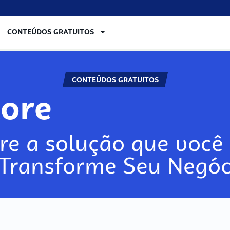
CONTEÚDOS GRATUITOS
CONTEÚDOS GRATUITOS
lore
re a solução que você 
 Transforme Seu Negóc