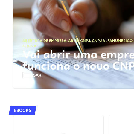
ABERTURA DE EMPRESA
,
ABRIR CNPJ
,
CNPJ ALFANUMÉRICO
FEDERAL
Vai abrir uma empr
funciona o novo CN
ACESSAR
EBOOKS