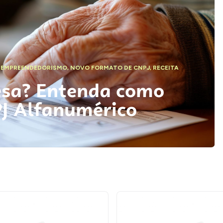
,
EMPREENDEDORISMO
,
NOVO FORMATO DE CNPJ
,
RECEITA
esa? Entenda como
PJ Alfanumérico