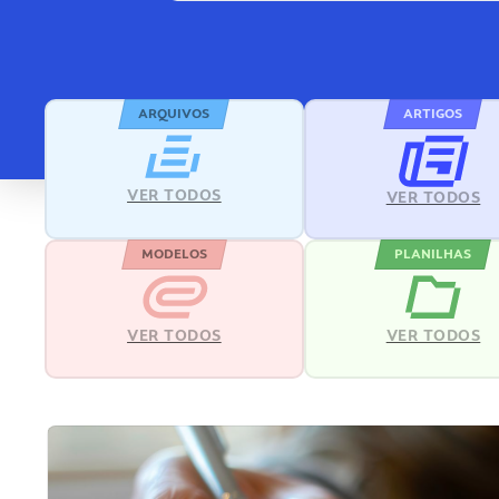
ARQUIVOS
ARTIGOS
VER TODOS
VER TODOS
MODELOS
PLANILHAS
VER TODOS
VER TODOS