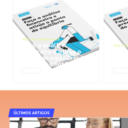
GESTÃO FINANCEIRA
Faça a análise
GESTÃO
financeira e atinja o
Faça
ponto de equilíbrio |
seu 
Prompts ChatGPT
Cha
ACESSAR
ACESS
ÚLTIMOS ARTIGOS