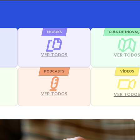
EBOOKS
GUIA DE INOVA
VER TODOS
VER TODO
PODCASTS
VÍDEOS
VER TODOS
VER TODO