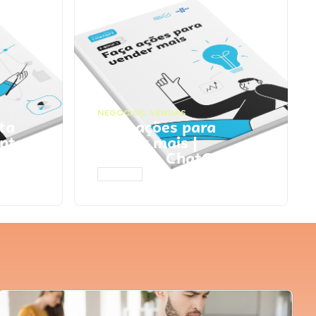
NEGÓCIOS
,
VENDAS
ta
Faça ações para
pts
vender mais |
Prompts ChatGPT
ACESSAR