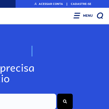
ACESSAR CONTA
|
CADASTRE-SE
MENU
N
o
s
s
o
s
A
r
precisa
io