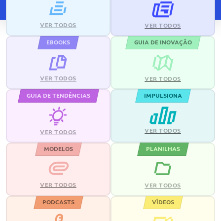
VER TODOS
VER TODOS
EBOOKS
GUIA DE INOVAÇÃO
VER TODOS
VER TODOS
GUIA DE TENDÊNCIAS
IMPULSIONA
VER TODOS
VER TODOS
MODELOS
PLANILHAS
VER TODOS
VER TODOS
PODCASTS
VÍDEOS