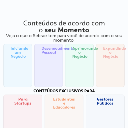
Conteúdos de acordo com
o
seu Momento
Veja o que o Sebrae tem para você de acordo com o seu
momento:
Iniciando
Desenvolvimento
Aprimorando
Expandindo
um
Pessoal
o
o
Negócio
Negócio
Negócio
CONTEÚDOS EXCLUSIVOS PARA
Para
Estudantes
Gestores
Startups
e
Públicos
Educadores