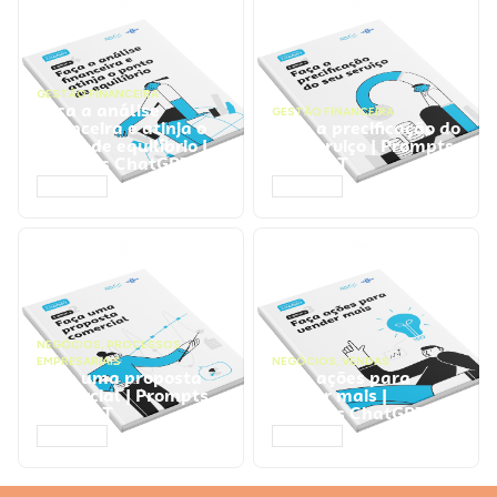
GESTÃO FINANCEIRA
Faça a análise
GESTÃO FINANCEIRA
financeira e atinja o
Faça a precificação do
ponto de equilíbrio |
seu serviço | Prompts
Prompts ChatGPT
ChatGPT
ACESSAR
ACESSAR
NEGÓCIOS
,
PROCESSOS
EMPRESARIAIS
NEGÓCIOS
,
VENDAS
Faça uma proposta
Faça ações para
comercial | Prompts
vender mais |
ChatGPT
Prompts ChatGPT
ACESSAR
ACESSAR