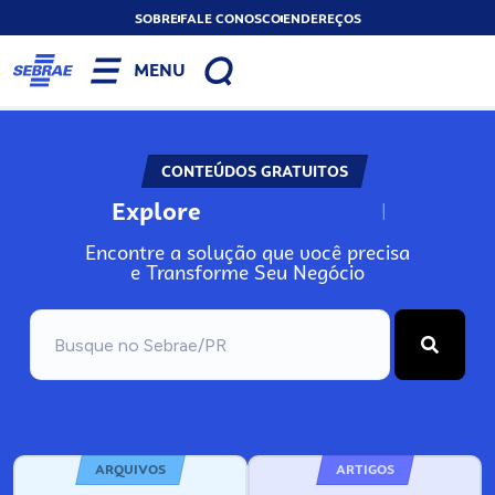
SOBRE
FALE CONOSCO
ENDEREÇOS
MENU
CONTEÚDOS GRATUITOS
Explore
N
o
s
s
o
s
A
Encontre a solução que você precisa
e Transforme Seu Negócio
ARQUIVOS
ARTIGOS