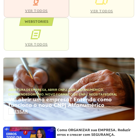
VER TODOS
VER TODOS
WEBSTORIES
VER TODOS
ABERTURA DE EMPRESA
,
ABRIR CNPJ
,
CNPJ ALFANUMÉRICO
,
EMPREENDEDORISMO
,
NOVO FORMATO DE CNPJ
,
RECEITA FEDERAL
Vai abrir uma empresa? Entenda como
funciona o novo CNPJ Alfanumérico
ACESSAR
Como ORGANIZAR sua EMPRESA. Reduzir
erros e crescer com SEGURANÇA.