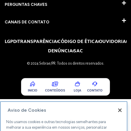
PERGUNTAS CHAVES​
CANAIS DE CONTATO
LGPD
TRANSPARÊNCIA
CÓDIGO DE ÉTICA
OUVIDORIA
DENÚNCIA
SAC
© 2024 Sebrae/PR. Todos os direitos reservados.
INICIO
CONTEÚDOS
LOJA
CONTATO
Aviso de Cookies
Nós usamos cookies e outras tecnologias semelhantes para
melhorar a sua experiência em nossos serviços, personalizar