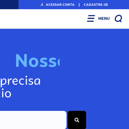
ACESSAR CONTA
|
CADASTRE-SE
MENU
N
o
s
s
o
s
I
n
f
o
g
precisa
io