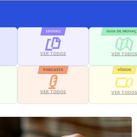
EBOOKS
GUIA DE INOVA
VER TODOS
VER TODO
PODCASTS
VÍDEOS
VER TODOS
VER TODO