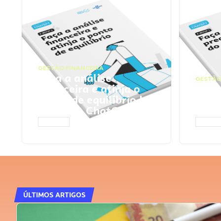
GESTÃO FINANCEIRA
Faça a análise
GESTÃO
financeira e atinja o
Faça
ponto de equilíbrio |
seu 
Prompts ChatGPT
Cha
ACESSAR
ACESS
ÚLTIMOS ARTIGOS