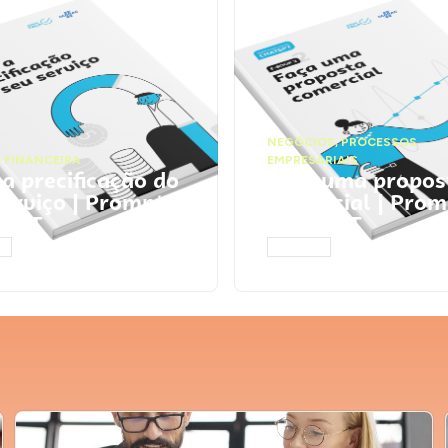
NEGÓCIOS
,
PROCESSOS
 FINANCEIRA
EMPRESARIAIS
 a precificação do
Faça uma propos
serviço | Prompts
comercial | Prom
tGPT
ChatGPT
AR
ACESSAR