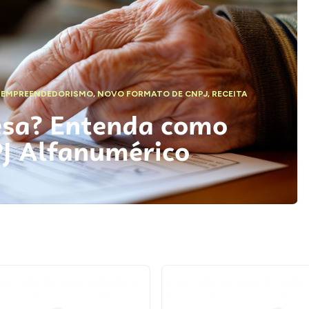
,
EMPREENDEDORISMO
,
NOVO FORMATO DE CNPJ
,
RECEITA
esa? Entenda como
PJ Alfanumérico