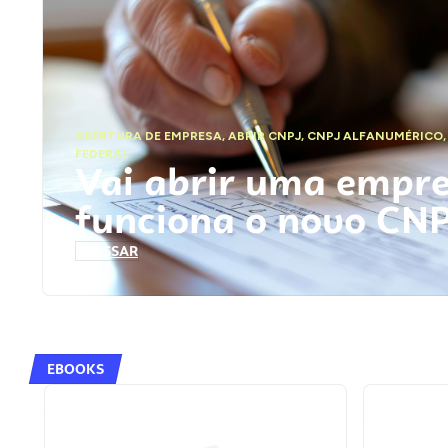
ABERTURA DE EMPRESA
,
ABRIR CNPJ
,
CNPJ ALFANUMÉRICO
FEDERAL
Vai abrir uma empr
funciona o novo CN
ACESSAR
EBOOKS