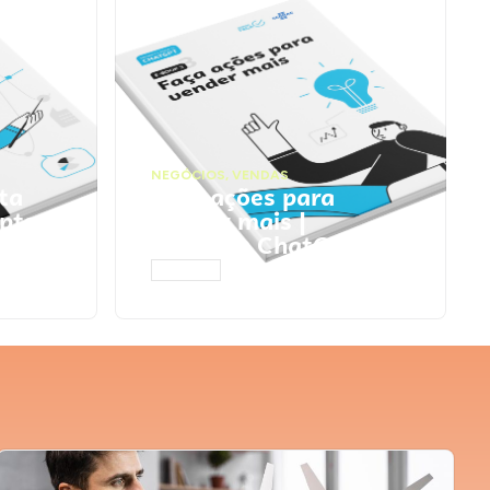
NEGÓCIOS
,
VENDAS
ta
Faça ações para
pts
vender mais |
Prompts ChatGPT
ACESSAR