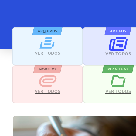
ARQUIVOS
ARTIGOS
VER TODOS
VER TODOS
MODELOS
PLANILHAS
VER TODOS
VER TODOS