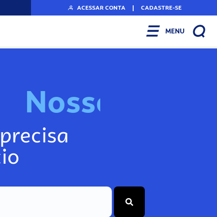
ACESSAR CONTA
|
CADASTRE-SE
MENU
N
o
s
s
o
s
I
n
f
o
g
precisa
io