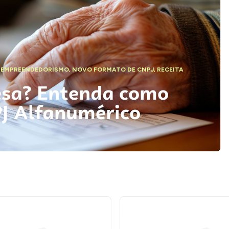
,
EMPREENDEDORISMO
,
NOVO FORMATO DE CNPJ
,
RECEITA
esa? Entenda como
PJ Alfanumérico