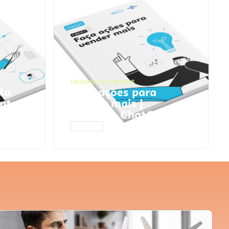
NEGÓCIOS
,
VENDAS
ta
Faça ações para
pts
vender mais |
Prompts ChatGPT
ACESSAR