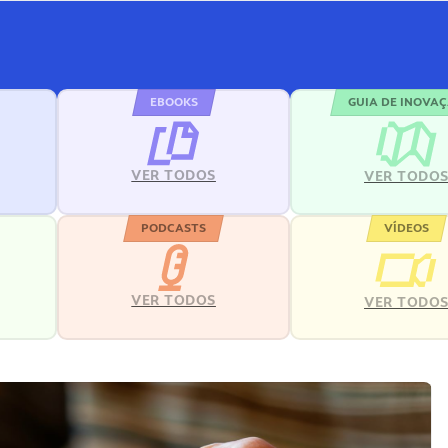
EBOOKS
GUIA DE INOVA
VER TODOS
VER TODO
PODCASTS
VÍDEOS
VER TODOS
VER TODO