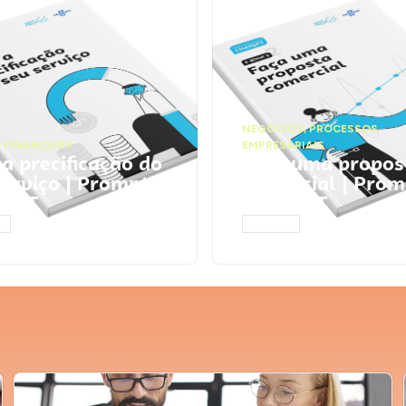
NEGÓCIOS
,
PROCESSOS
 FINANCEIRA
EMPRESARIAIS
 a precificação do
Faça uma propos
serviço | Prompts
comercial | Prom
tGPT
ChatGPT
AR
ACESSAR