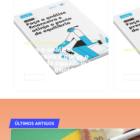
GESTÃO FINANCEIRA
Faça a análise
GESTÃO
financeira e atinja o
Faça
ponto de equilíbrio |
seu 
Prompts ChatGPT
Cha
ACESSAR
ACESS
ÚLTIMOS ARTIGOS