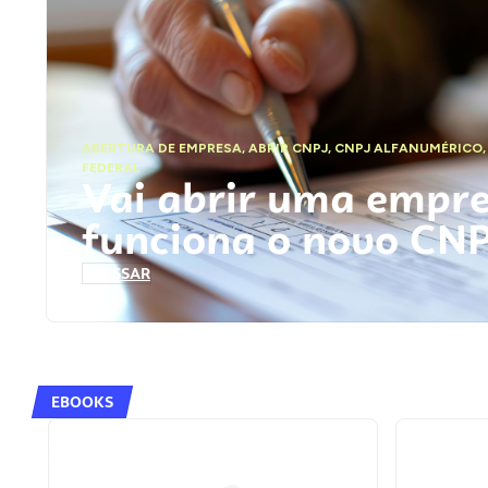
ABERTURA DE EMPRESA
,
ABRIR CNPJ
,
CNPJ ALFANUMÉRICO
FEDERAL
Vai abrir uma empr
funciona o novo CN
ACESSAR
EBOOKS