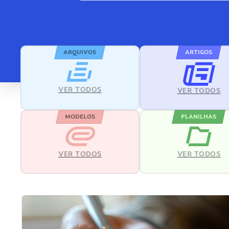
ARQUIVOS
ARTIGOS
VER TODOS
VER TODOS
MODELOS
PLANILHAS
VER TODOS
VER TODOS