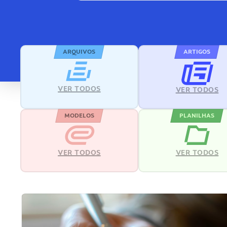
ARQUIVOS
ARTIGOS
VER TODOS
VER TODOS
MODELOS
PLANILHAS
VER TODOS
VER TODOS