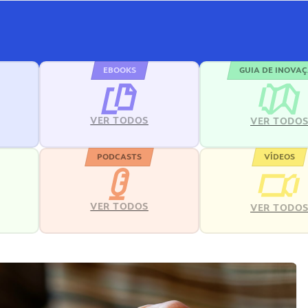
EBOOKS
GUIA DE INOVA
VER TODOS
VER TODO
PODCASTS
VÍDEOS
VER TODOS
VER TODO