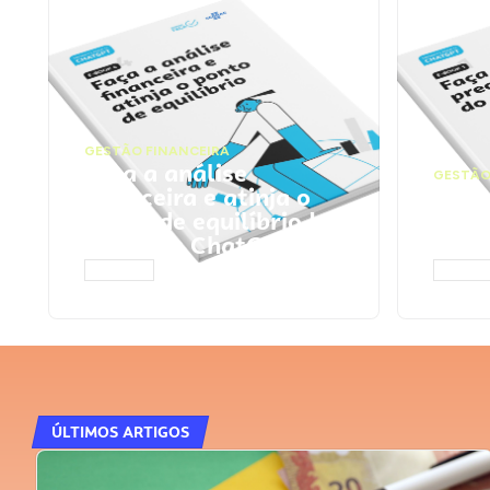
GESTÃO FINANCEIRA
Faça a análise
GESTÃO
financeira e atinja o
Faça
ponto de equilíbrio |
seu 
Prompts ChatGPT
Cha
ACESSAR
ACESS
ÚLTIMOS ARTIGOS