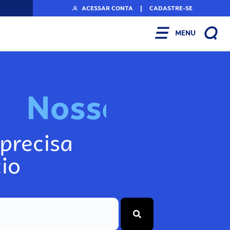
ACESSAR CONTA
|
CADASTRE-SE
MENU
N
o
s
s
o
s
I
n
f
o
g
precisa
io