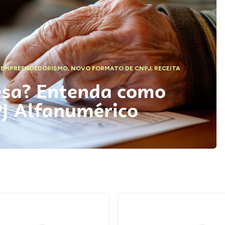
,
EMPREENDEDORISMO
,
NOVO FORMATO DE CNPJ
,
RECEITA
esa? Entenda como
PJ Alfanumérico