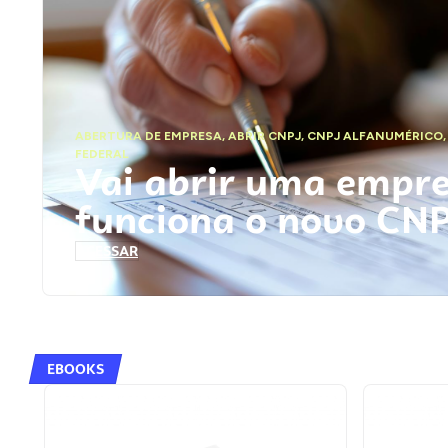
ABERTURA DE EMPRESA
,
ABRIR CNPJ
,
CNPJ ALFANUMÉRICO
FEDERAL
Vai abrir uma empr
funciona o novo CN
ACESSAR
EBOOKS