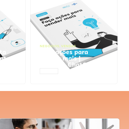
NEGÓCIOS
,
VENDAS
ta
Faça ações para
pts
vender mais |
Prompts ChatGPT
ACESSAR