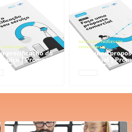
NEGÓCIOS
,
PROCESSOS
 FINANCEIRA
EMPRESARIAIS
 a precificação do
Faça uma propos
serviço | Prompts
comercial | Prom
tGPT
ChatGPT
AR
ACESSAR