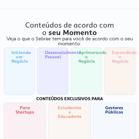
Conteúdos de acordo com
o
seu Momento
Veja o que o Sebrae tem para você de acordo com o seu
momento:
Iniciando
Desenvolvimento
Aprimorando
Expandindo
um
Pessoal
o
o
Negócio
Negócio
Negócio
CONTEÚDOS EXCLUSIVOS PARA
Para
Estudantes
Gestores
Startups
e
Públicos
Educadores