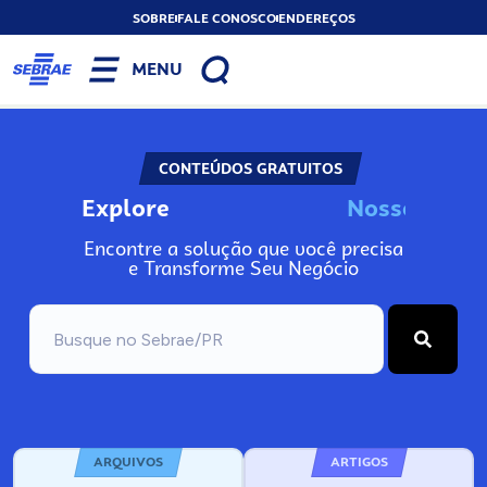
SOBRE
FALE CONOSCO
ENDEREÇOS
MENU
CONTEÚDOS GRATUITOS
Explore
N
o
s
s
o
s
I
n
f
o
Encontre a solução que você precisa
e Transforme Seu Negócio
ARQUIVOS
ARTIGOS