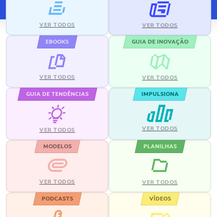
VER TODOS
VER TODOS
EBOOKS
GUIA DE INOVAÇÃO
VER TODOS
VER TODOS
GUIA DE TENDÊNCIAS
IMPULSIONA
VER TODOS
VER TODOS
MODELOS
PLANILHAS
VER TODOS
VER TODOS
PODCASTS
VÍDEOS