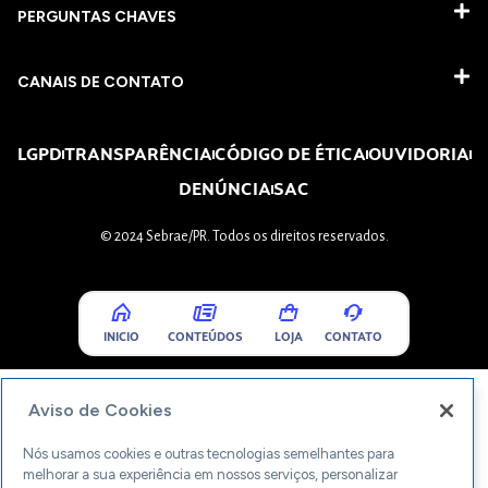
PERGUNTAS CHAVES​
CANAIS DE CONTATO
LGPD
TRANSPARÊNCIA
CÓDIGO DE ÉTICA
OUVIDORIA
DENÚNCIA
SAC
© 2024 Sebrae/PR. Todos os direitos reservados.
INICIO
CONTEÚDOS
LOJA
CONTATO
Aviso de Cookies
Nós usamos cookies e outras tecnologias semelhantes para
melhorar a sua experiência em nossos serviços, personalizar