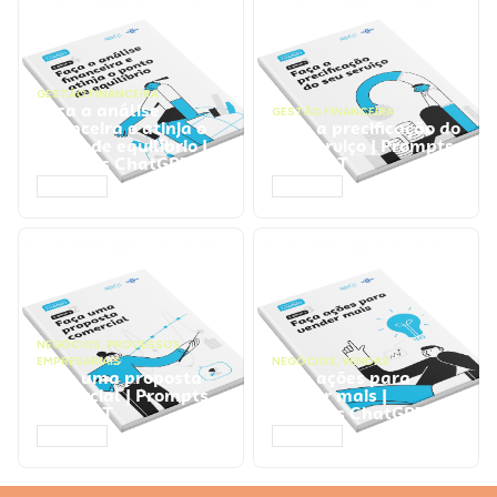
GESTÃO FINANCEIRA
Faça a análise
GESTÃO FINANCEIRA
financeira e atinja o
Faça a precificação do
ponto de equilíbrio |
seu serviço | Prompts
Prompts ChatGPT
ChatGPT
ACESSAR
ACESSAR
NEGÓCIOS
,
PROCESSOS
EMPRESARIAIS
NEGÓCIOS
,
VENDAS
Faça uma proposta
Faça ações para
comercial | Prompts
vender mais |
ChatGPT
Prompts ChatGPT
ACESSAR
ACESSAR