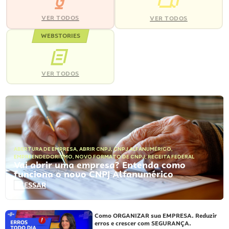
VER TODOS
VER TODOS
WEBSTORIES
VER TODOS
ABERTURA DE EMPRESA
,
ABRIR CNPJ
,
CNPJ ALFANUMÉRICO
,
EMPREENDEDORISMO
,
NOVO FORMATO DE CNPJ
,
RECEITA FEDERAL
Vai abrir uma empresa? Entenda como
funciona o novo CNPJ Alfanumérico
ACESSAR
Como ORGANIZAR sua EMPRESA. Reduzir
erros e crescer com SEGURANÇA.