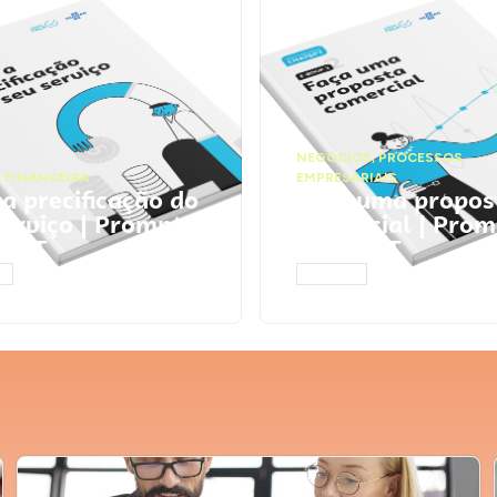
NEGÓCIOS
,
PROCESSOS
 FINANCEIRA
EMPRESARIAIS
 a precificação do
Faça uma propos
serviço | Prompts
comercial | Prom
tGPT
ChatGPT
AR
ACESSAR