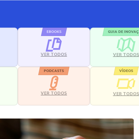
EBOOKS
GUIA DE INOVA
VER TODOS
VER TODO
PODCASTS
VÍDEOS
VER TODOS
VER TODO