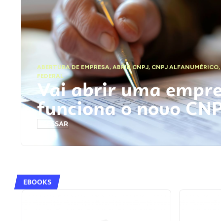
ABERTURA DE EMPRESA
,
ABRIR CNPJ
,
CNPJ ALFANUMÉRICO
FEDERAL
Vai abrir uma empr
funciona o novo CN
ACESSAR
EBOOKS