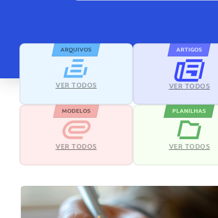
ARQUIVOS
ARTIGOS
VER TODOS
VER TODOS
MODELOS
PLANILHAS
VER TODOS
VER TODOS