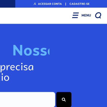
ACESSAR CONTA
|
CADASTRE-SE
MENU
N
o
s
s
o
s
I
n
f
o
g
precisa
io