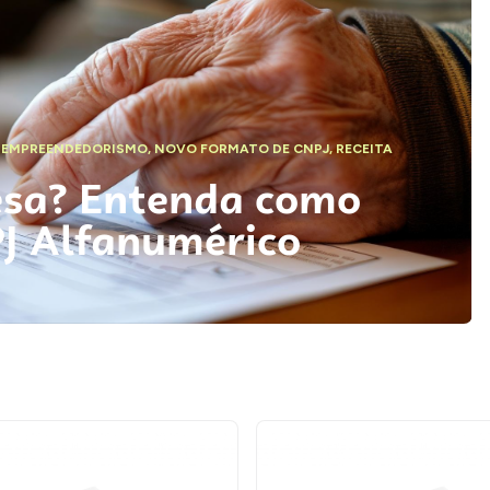
,
EMPREENDEDORISMO
,
NOVO FORMATO DE CNPJ
,
RECEITA
esa? Entenda como
PJ Alfanumérico