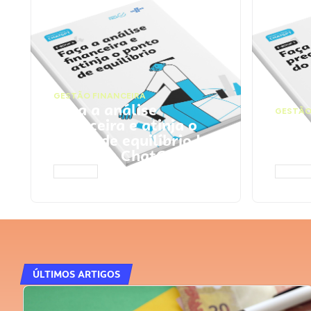
GESTÃO FINANCEIRA
Faça a análise
GESTÃO
financeira e atinja o
Faça
ponto de equilíbrio |
seu 
Prompts ChatGPT
Cha
ACESSAR
ACESS
ÚLTIMOS ARTIGOS