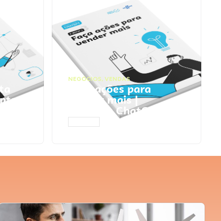
NEGÓCIOS
,
VENDAS
ta
Faça ações para
pts
vender mais |
Prompts ChatGPT
ACESSAR