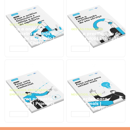
GESTÃO FINANCEIRA
Faça a análise
GESTÃO FINANCEIRA
financeira e atinja o
Faça a precificação do
ponto de equilíbrio |
seu serviço | Prompts
Prompts ChatGPT
ChatGPT
ACESSAR
ACESSAR
NEGÓCIOS
,
PROCESSOS
EMPRESARIAIS
NEGÓCIOS
,
VENDAS
Faça uma proposta
Faça ações para
comercial | Prompts
vender mais |
ChatGPT
Prompts ChatGPT
ACESSAR
ACESSAR