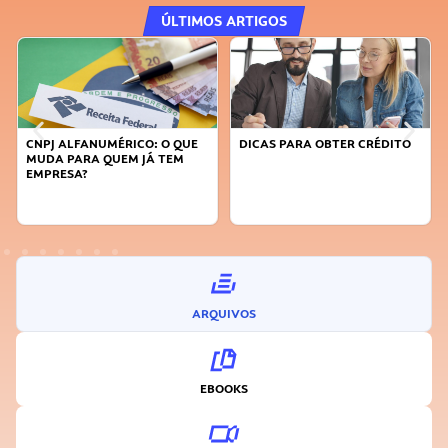
ÚLTIMOS ARTIGOS
PJ ALFANUMÉRICO: O QUE
DICAS PARA OBTER CRÉDITO
FAÇA A
DA PARA QUEM JÁ TEM
SUSTEN
PRESA?
INOVA
ARQUIVOS
EBOOKS