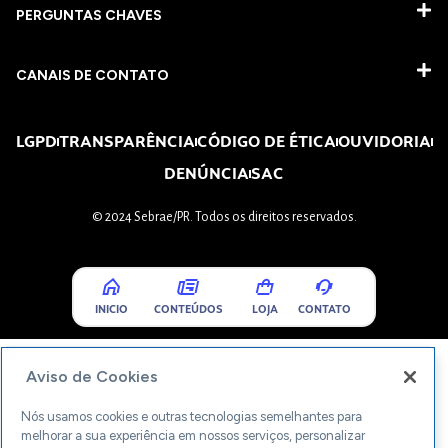
PERGUNTAS CHAVES​
CANAIS DE CONTATO
LGPD
TRANSPARÊNCIA
CÓDIGO DE ÉTICA
OUVIDORIA
DENÚNCIA
SAC
© 2024 Sebrae/PR. Todos os direitos reservados.
INICIO
CONTEÚDOS
LOJA
CONTATO
Aviso de Cookies
Nós usamos cookies e outras tecnologias semelhantes para
melhorar a sua experiência em nossos serviços, personalizar