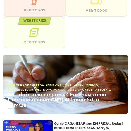
VER TODOS
VER TODOS
WEBSTORIES
VER TODOS
ABERTURA DE EMPRESA
,
ABRIR CNPJ
,
CNPJ ALFANUMÉRICO
,
EMPREENDEDORISMO
,
NOVO FORMATO DE CNPJ
,
RECEITA FEDERAL
Vai abrir uma empresa? Entenda como
funciona o novo CNPJ Alfanumérico
ACESSAR
Como ORGANIZAR sua EMPRESA. Reduzir
erros e crescer com SEGURANÇA.