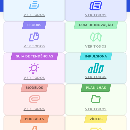
VER TODOS
VER TODOS
EBOOKS
GUIA DE INOVAÇÃO
VER TODOS
VER TODOS
GUIA DE TENDÊNCIAS
IMPULSIONA
VER TODOS
VER TODOS
MODELOS
PLANILHAS
VER TODOS
VER TODOS
PODCASTS
VÍDEOS