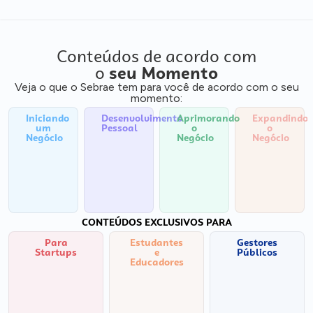
Conteúdos de acordo com
o
seu Momento
Veja o que o Sebrae tem para você de acordo com o seu
momento:
Iniciando
Desenvolvimento
Aprimorando
Expandindo
um
Pessoal
o
o
Negócio
Negócio
Negócio
CONTEÚDOS EXCLUSIVOS PARA
Para
Estudantes
Gestores
Startups
e
Públicos
Educadores