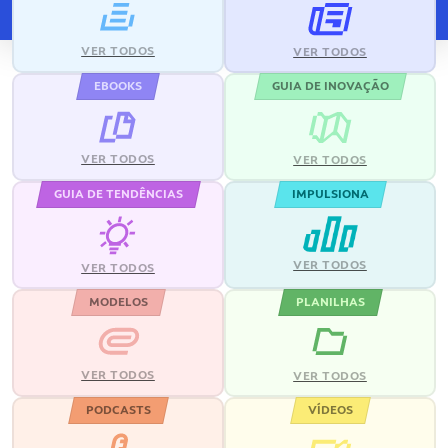
VER TODOS
VER TODOS
EBOOKS
GUIA DE INOVAÇÃO
VER TODOS
VER TODOS
GUIA DE TENDÊNCIAS
IMPULSIONA
VER TODOS
VER TODOS
MODELOS
PLANILHAS
VER TODOS
VER TODOS
PODCASTS
VÍDEOS