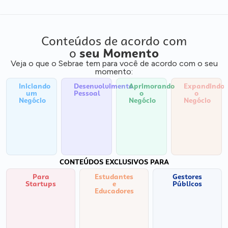
Conteúdos de acordo com
o
seu Momento
Veja o que o Sebrae tem para você de acordo com o seu
momento:
Iniciando
Desenvolvimento
Aprimorando
Expandindo
um
Pessoal
o
o
Negócio
Negócio
Negócio
CONTEÚDOS EXCLUSIVOS PARA
Para
Estudantes
Gestores
Startups
e
Públicos
Educadores