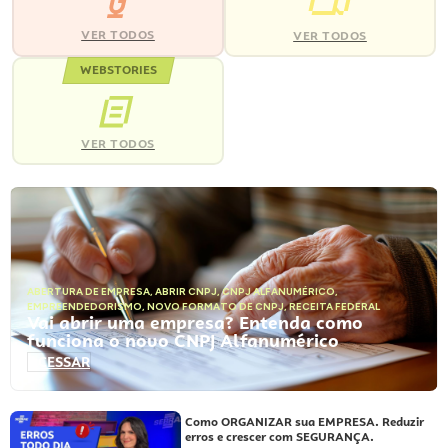
VER TODOS
VER TODOS
WEBSTORIES
VER TODOS
ABERTURA DE EMPRESA
,
ABRIR CNPJ
,
CNPJ ALFANUMÉRICO
,
EMPREENDEDORISMO
,
NOVO FORMATO DE CNPJ
,
RECEITA FEDERAL
Vai abrir uma empresa? Entenda como
funciona o novo CNPJ Alfanumérico
ACESSAR
Como ORGANIZAR sua EMPRESA. Reduzir
erros e crescer com SEGURANÇA.