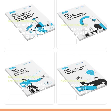
GESTÃO FINANCEIRA
Faça a análise
GESTÃO FINANCEIRA
financeira e atinja o
Faça a precificação do
ponto de equilíbrio |
seu serviço | Prompts
Prompts ChatGPT
ChatGPT
ACESSAR
ACESSAR
NEGÓCIOS
,
PROCESSOS
EMPRESARIAIS
NEGÓCIOS
,
VENDAS
Faça uma proposta
Faça ações para
comercial | Prompts
vender mais |
ChatGPT
Prompts ChatGPT
ACESSAR
ACESSAR