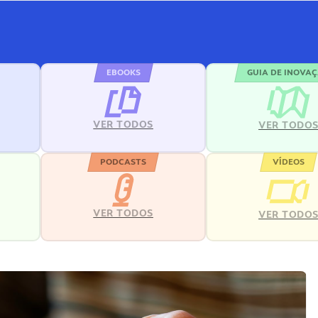
EBOOKS
GUIA DE INOVA
VER TODOS
VER TODO
PODCASTS
VÍDEOS
VER TODOS
VER TODO