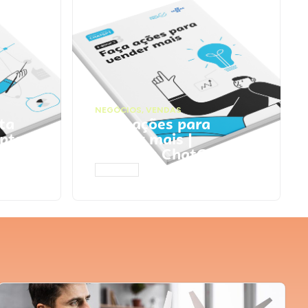
NEGÓCIOS
,
VENDAS
ta
Faça ações para
pts
vender mais |
Prompts ChatGPT
ACESSAR