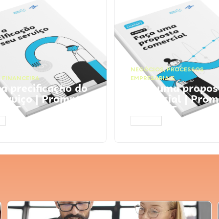
NEGÓCIOS
,
PROCESSOS
 FINANCEIRA
EMPRESARIAIS
 a precificação do
Faça uma propos
serviço | Prompts
comercial | Prom
tGPT
ChatGPT
AR
ACESSAR