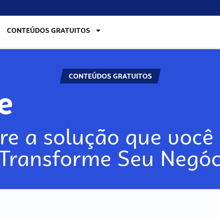
CONTEÚDOS GRATUITOS
CONTEÚDOS GRATUITOS
lore
re a solução que você 
 Transforme Seu Negóc