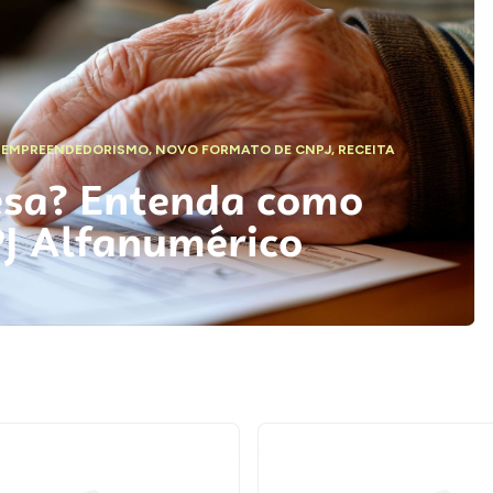
,
EMPREENDEDORISMO
,
NOVO FORMATO DE CNPJ
,
RECEITA
esa? Entenda como
PJ Alfanumérico