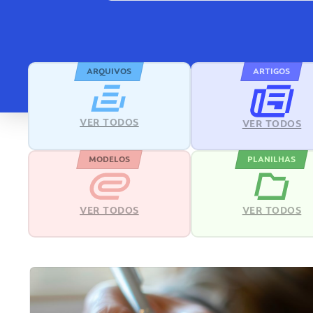
ARQUIVOS
ARTIGOS
VER TODOS
VER TODOS
MODELOS
PLANILHAS
VER TODOS
VER TODOS