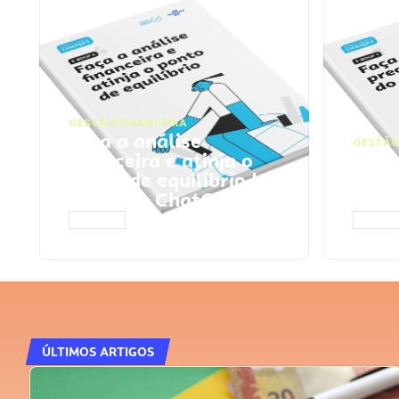
GESTÃO FINANCEIRA
Faça a análise
GESTÃO
financeira e atinja o
Faça
ponto de equilíbrio |
seu 
Prompts ChatGPT
Cha
ACESSAR
ACESS
ÚLTIMOS ARTIGOS