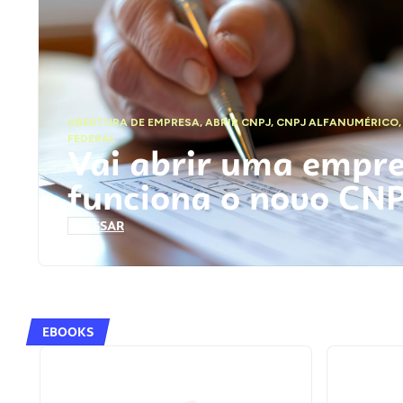
ABERTURA DE EMPRESA
,
ABRIR CNPJ
,
CNPJ ALFANUMÉRICO
FEDERAL
Vai abrir uma empr
funciona o novo CN
ACESSAR
EBOOKS