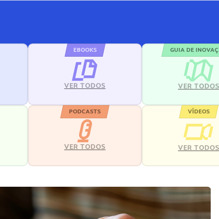
EBOOKS
GUIA DE INOVA
VER TODOS
VER TODO
PODCASTS
VÍDEOS
VER TODOS
VER TODO