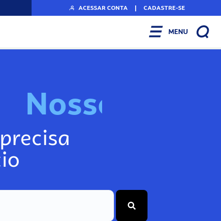
ACESSAR CONTA
|
CADASTRE-SE
MENU
N
o
s
s
o
s
I
n
f
o
g
precisa
io