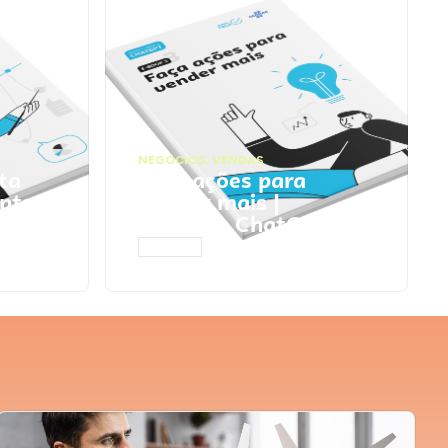
NEGÓCIOS
,
VENDAS
ta
Faça ações para
pts
vender mais |
Prompts ChatGPT
ACESSAR