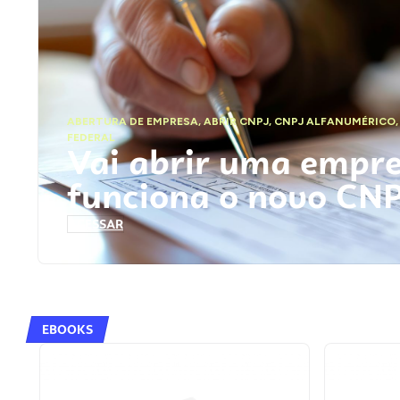
ABERTURA DE EMPRESA
,
ABRIR CNPJ
,
CNPJ ALFANUMÉRICO
FEDERAL
Vai abrir uma empr
funciona o novo CN
ACESSAR
EBOOKS