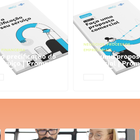
NEGÓCIOS
,
PROCESSOS
 FINANCEIRA
EMPRESARIAIS
 a precificação do
Faça uma propos
serviço | Prompts
comercial | Prom
tGPT
ChatGPT
AR
ACESSAR