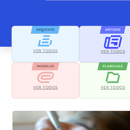
ARQUIVOS
ARTIGOS
VER TODOS
VER TODOS
MODELOS
PLANILHAS
VER TODOS
VER TODOS