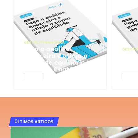
GESTÃO FINANCEIRA
Faça a análise
GESTÃO
financeira e atinja o
Faça
ponto de equilíbrio |
seu 
Prompts ChatGPT
Cha
ACESSAR
ACESS
ÚLTIMOS ARTIGOS