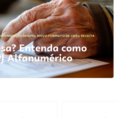
,
EMPREENDEDORISMO
,
NOVO FORMATO DE CNPJ
,
RECEITA
esa? Entenda como
PJ Alfanumérico