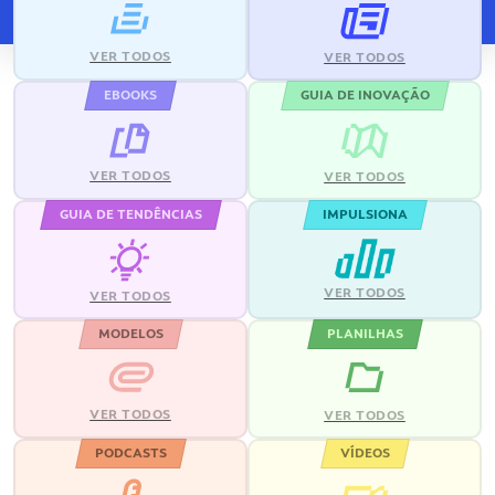
VER TODOS
VER TODOS
EBOOKS
GUIA DE INOVAÇÃO
VER TODOS
VER TODOS
GUIA DE TENDÊNCIAS
IMPULSIONA
VER TODOS
VER TODOS
MODELOS
PLANILHAS
VER TODOS
VER TODOS
PODCASTS
VÍDEOS