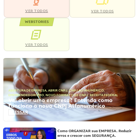
VER TODOS
VER TODOS
WEBSTORIES
VER TODOS
ABERTURA DE EMPRESA
,
ABRIR CNPJ
,
CNPJ ALFANUMÉRICO
,
EMPREENDEDORISMO
,
NOVO FORMATO DE CNPJ
,
RECEITA FEDERAL
Vai abrir uma empresa? Entenda como
funciona o novo CNPJ Alfanumérico
ACESSAR
Como ORGANIZAR sua EMPRESA. Reduzir
erros e crescer com SEGURANÇA.