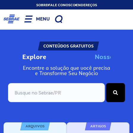
SOBRE
FALE CONOSCO
ENDEREÇOS
MENU
CONTEÚDOS GRATUITOS
Explore
N
o
s
s
o
s
I
n
f
o
Encontre a solução que você precisa
e Transforme Seu Negócio
ARQUIVOS
ARTIGOS