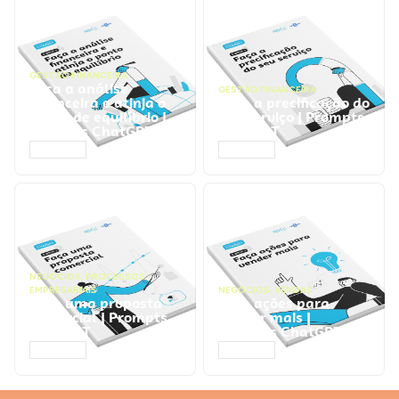
GESTÃO FINANCEIRA
Faça a análise
GESTÃO FINANCEIRA
financeira e atinja o
Faça a precificação do
ponto de equilíbrio |
seu serviço | Prompts
Prompts ChatGPT
ChatGPT
ACESSAR
ACESSAR
NEGÓCIOS
,
PROCESSOS
EMPRESARIAIS
NEGÓCIOS
,
VENDAS
Faça uma proposta
Faça ações para
comercial | Prompts
vender mais |
ChatGPT
Prompts ChatGPT
ACESSAR
ACESSAR