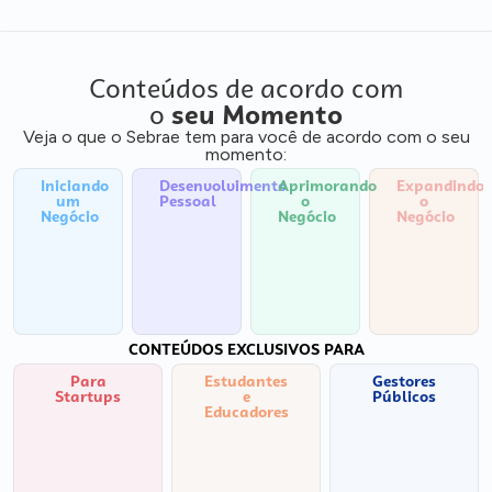
Conteúdos de acordo com
o
seu Momento
Veja o que o Sebrae tem para você de acordo com o seu
momento:
Iniciando
Desenvolvimento
Aprimorando
Expandindo
um
Pessoal
o
o
Negócio
Negócio
Negócio
CONTEÚDOS EXCLUSIVOS PARA
Para
Estudantes
Gestores
Startups
e
Públicos
Educadores