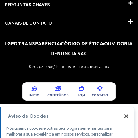
PERGUNTAS CHAVES​
CANAIS DE CONTATO
LGPD
TRANSPARÊNCIA
CÓDIGO DE ÉTICA
OUVIDORIA
DENÚNCIA
SAC
© 2024 Sebrae/PR. Todos os direitos reservados.
INICIO
CONTEÚDOS
LOJA
CONTATO
Aviso de Cookies
Nós usamos cookies e outras tecnologias semelhantes para
melhorar a sua experiência em nossos serviços, personalizar