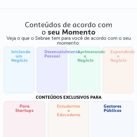
Conteúdos de acordo com
o
seu Momento
Veja o que o Sebrae tem para você de acordo com o seu
momento:
Iniciando
Desenvolvimento
Aprimorando
Expandindo
um
Pessoal
o
o
Negócio
Negócio
Negócio
CONTEÚDOS EXCLUSIVOS PARA
Para
Estudantes
Gestores
Startups
e
Públicos
Educadores