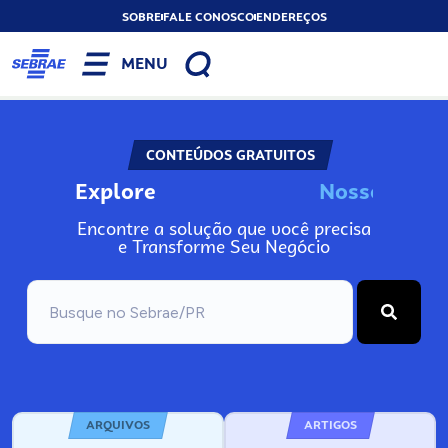
SOBRE
FALE CONOSCO
ENDEREÇOS
MENU
CONTEÚDOS GRATUITOS
Explore
N
o
s
s
o
s
I
n
Encontre a solução que você precisa
e Transforme Seu Negócio
ARQUIVOS
ARTIGOS