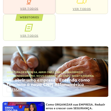
VER TODOS
VER TODOS
WEBSTORIES
VER TODOS
ABERTURA DE EMPRESA
,
ABRIR CNPJ
,
CNPJ ALFANUMÉRICO
,
EMPREENDEDORISMO
,
NOVO FORMATO DE CNPJ
,
RECEITA FEDERAL
Vai abrir uma empresa? Entenda como
funciona o novo CNPJ Alfanumérico
ACESSAR
Como ORGANIZAR sua EMPRESA. Reduzir
erros e crescer com SEGURANÇA.