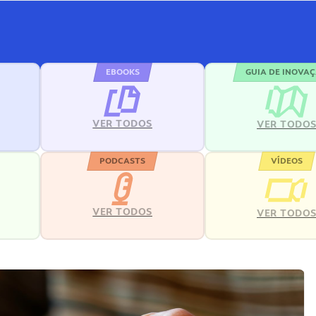
EBOOKS
GUIA DE INOVA
VER TODOS
VER TODO
PODCASTS
VÍDEOS
VER TODOS
VER TODO