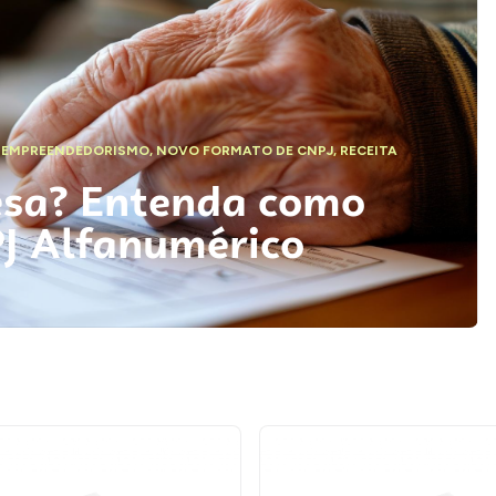
,
EMPREENDEDORISMO
,
NOVO FORMATO DE CNPJ
,
RECEITA
esa? Entenda como
PJ Alfanumérico