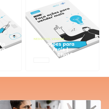
NEGÓCIOS
,
VENDAS
ta
Faça ações para
pts
vender mais |
Prompts ChatGPT
ACESSAR