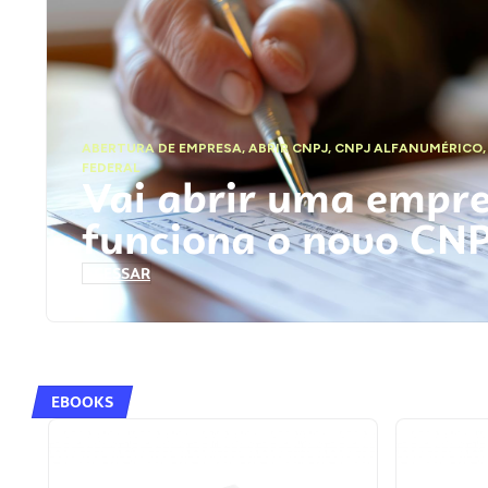
ABERTURA DE EMPRESA
,
ABRIR CNPJ
,
CNPJ ALFANUMÉRICO
FEDERAL
Vai abrir uma empr
funciona o novo CN
ACESSAR
EBOOKS