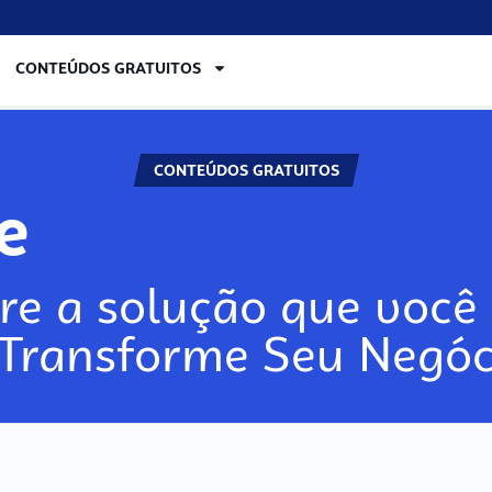
CONTEÚDOS GRATUITOS
CONTEÚDOS GRATUITOS
lore
re a solução que você 
 Transforme Seu Negóc