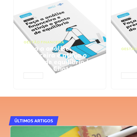
GESTÃO FINANCEIRA
Faça a análise
GESTÃO
financeira e atinja o
Faça
ponto de equilíbrio |
seu 
Prompts ChatGPT
Cha
ACESSAR
ACESS
ÚLTIMOS ARTIGOS