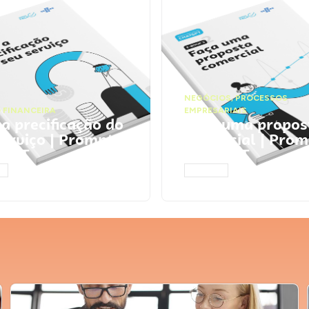
NEGÓCIOS
,
PROCESSOS
 FINANCEIRA
EMPRESARIAIS
 a precificação do
Faça uma propos
serviço | Prompts
comercial | Prom
tGPT
ChatGPT
AR
ACESSAR