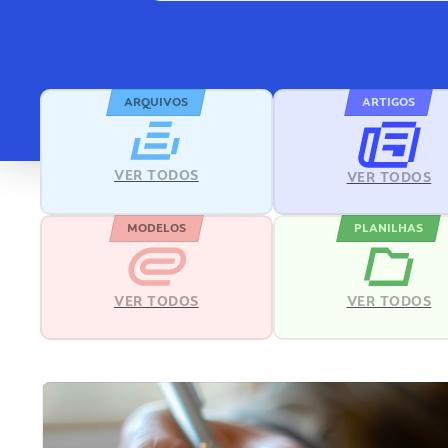
ARQUIVOS
ARTIGOS
VER TODOS
VER TODOS
MODELOS
PLANILHAS
VER TODOS
VER TODOS