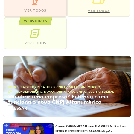
VER TODOS
VER TODOS
WEBSTORIES
VER TODOS
ABERTURA DE EMPRESA
,
ABRIR CNPJ
,
CNPJ ALFANUMÉRICO
,
EMPREENDEDORISMO
,
NOVO FORMATO DE CNPJ
,
RECEITA FEDERAL
Vai abrir uma empresa? Entenda como
funciona o novo CNPJ Alfanumérico
ACESSAR
Como ORGANIZAR sua EMPRESA. Reduzir
erros e crescer com SEGURANÇA.