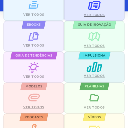
VER TODOS
VER TODOS
EBOOKS
GUIA DE INOVAÇÃO
VER TODOS
VER TODOS
GUIA DE TENDÊNCIAS
IMPULSIONA
VER TODOS
VER TODOS
MODELOS
PLANILHAS
VER TODOS
VER TODOS
PODCASTS
VÍDEOS