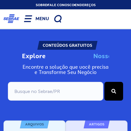
SOBRE
FALE CONOSCO
ENDEREÇOS
MENU
CONTEÚDOS GRATUITOS
Explore
N
o
s
s
o
s
I
n
f
o
Encontre a solução que você precisa
e Transforme Seu Negócio
ARQUIVOS
ARTIGOS