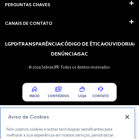
PERGUNTAS CHAVES​
CANAIS DE CONTATO
LGPD
TRANSPARÊNCIA
CÓDIGO DE ÉTICA
OUVIDORIA
DENÚNCIA
SAC
© 2024 Sebrae/PR. Todos os direitos reservados.
INICIO
CONTEÚDOS
LOJA
CONTATO
Aviso de Cookies
Nós usamos cookies e outras tecnologias semelhantes para
melhorar a sua experiência em nossos serviços, personalizar