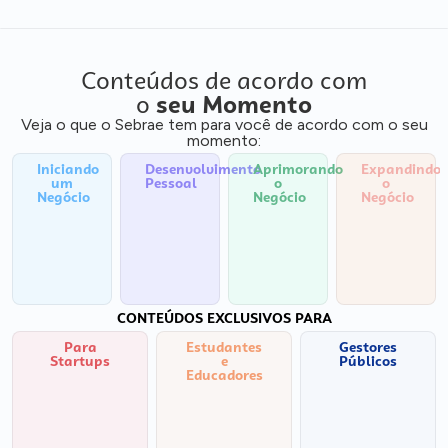
Conteúdos de acordo com
o
seu Momento
Veja o que o Sebrae tem para você de acordo com o seu
momento:
Iniciando
Desenvolvimento
Aprimorando
Expandindo
um
Pessoal
o
o
Negócio
Negócio
Negócio
CONTEÚDOS EXCLUSIVOS PARA
Para
Estudantes
Gestores
Startups
e
Públicos
Educadores