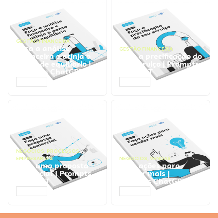
GESTÃO FINANCEIRA
Faça a análise
GESTÃO FINANCEIRA
financeira e atinja o
Faça a precificação do
ponto de equilíbrio |
seu serviço | Prompts
Prompts ChatGPT
ChatGPT
ACESSAR
ACESSAR
NEGÓCIOS
,
PROCESSOS
EMPRESARIAIS
NEGÓCIOS
,
VENDAS
Faça uma proposta
Faça ações para
comercial | Prompts
vender mais |
ChatGPT
Prompts ChatGPT
ACESSAR
ACESSAR