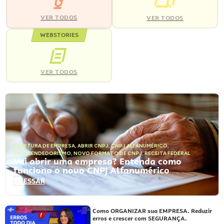
VER TODOS
VER TODOS
WEBSTORIES
VER TODOS
ABERTURA DE EMPRESA
,
ABRIR CNPJ
,
CNPJ ALFANUMÉRICO
,
EMPREENDEDORISMO
,
NOVO FORMATO DE CNPJ
,
RECEITA FEDERAL
Vai abrir uma empresa? Entenda como
funciona o novo CNPJ Alfanumérico
ACESSAR
Como ORGANIZAR sua EMPRESA. Reduzir
erros e crescer com SEGURANÇA.