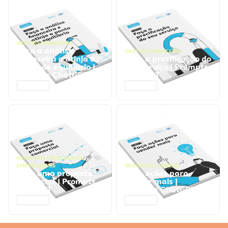
GESTÃO FINANCEIRA
Faça a análise
GESTÃO FINANCEIRA
financeira e atinja o
Faça a precificação do
ponto de equilíbrio |
seu serviço | Prompts
Prompts ChatGPT
ChatGPT
ACESSAR
ACESSAR
NEGÓCIOS
,
PROCESSOS
EMPRESARIAIS
NEGÓCIOS
,
VENDAS
Faça uma proposta
Faça ações para
comercial | Prompts
vender mais |
ChatGPT
Prompts ChatGPT
ACESSAR
ACESSAR