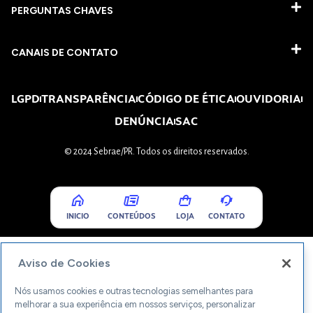
PERGUNTAS CHAVES​
CANAIS DE CONTATO
LGPD
TRANSPARÊNCIA
CÓDIGO DE ÉTICA
OUVIDORIA
DENÚNCIA
SAC
© 2024 Sebrae/PR. Todos os direitos reservados.
INICIO
CONTEÚDOS
LOJA
CONTATO
Aviso de Cookies
Nós usamos cookies e outras tecnologias semelhantes para
melhorar a sua experiência em nossos serviços, personalizar