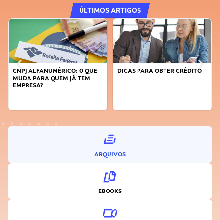
ÚLTIMOS ARTIGOS
: O QUE
DICAS PARA OBTER CRÉDITO
FAÇA A DIFERENÇA: SEJA
 TEM
SUSTENTÁVEL, SEJA
INOVADOR
ARQUIVOS
EBOOKS