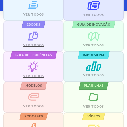
VER TODOS
VER TODOS
EBOOKS
GUIA DE INOVAÇÃO
VER TODOS
VER TODOS
GUIA DE TENDÊNCIAS
IMPULSIONA
VER TODOS
VER TODOS
MODELOS
PLANILHAS
VER TODOS
VER TODOS
PODCASTS
VÍDEOS