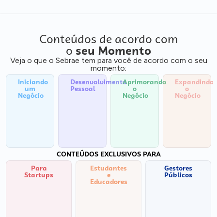
Conteúdos de acordo com
o
seu Momento
Veja o que o Sebrae tem para você de acordo com o seu
momento:
Iniciando
Desenvolvimento
Aprimorando
Expandindo
um
Pessoal
o
o
Negócio
Negócio
Negócio
CONTEÚDOS EXCLUSIVOS PARA
Para
Estudantes
Gestores
Startups
e
Públicos
Educadores