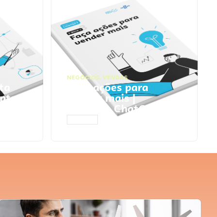
NEGÓCIOS
,
VENDAS
ta
Faça ações para
pts
vender mais |
Prompts ChatGPT
ACESSAR