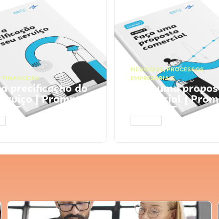
NEGÓCIOS
,
PROCESSOS
 FINANCEIRA
EMPRESARIAIS
 a precificação do
Faça uma propos
serviço | Prompts
comercial | Prom
tGPT
ChatGPT
AR
ACESSAR