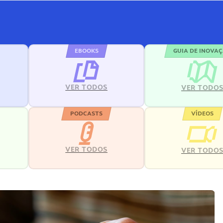
EBOOKS
GUIA DE INOVA
VER TODOS
VER TODO
PODCASTS
VÍDEOS
VER TODOS
VER TODO