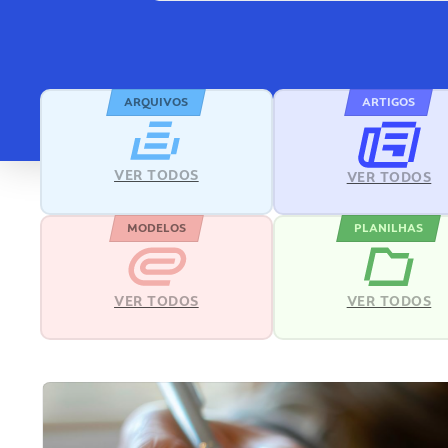
ARQUIVOS
ARTIGOS
VER TODOS
VER TODOS
MODELOS
PLANILHAS
VER TODOS
VER TODOS