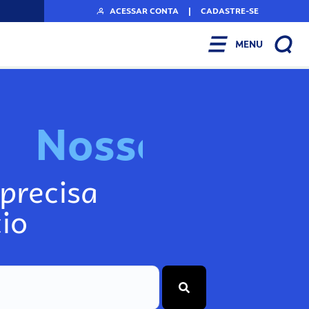
ACESSAR CONTA
|
CADASTRE-SE
MENU
N
o
s
s
o
s
I
n
f
o
g
precisa
io