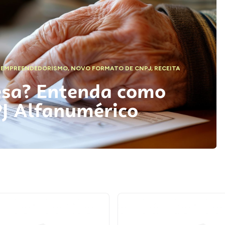
,
EMPREENDEDORISMO
,
NOVO FORMATO DE CNPJ
,
RECEITA
esa? Entenda como
PJ Alfanumérico