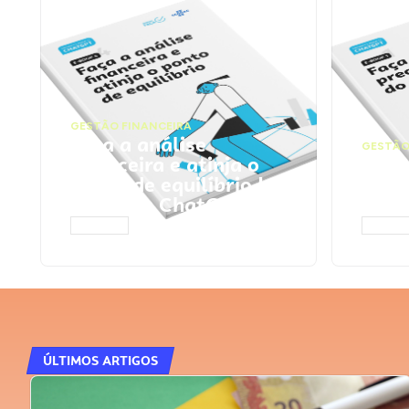
GESTÃO FINANCEIRA
Faça a análise
GESTÃO
financeira e atinja o
Faça
ponto de equilíbrio |
seu 
Prompts ChatGPT
Cha
ACESSAR
ACESS
ÚLTIMOS ARTIGOS