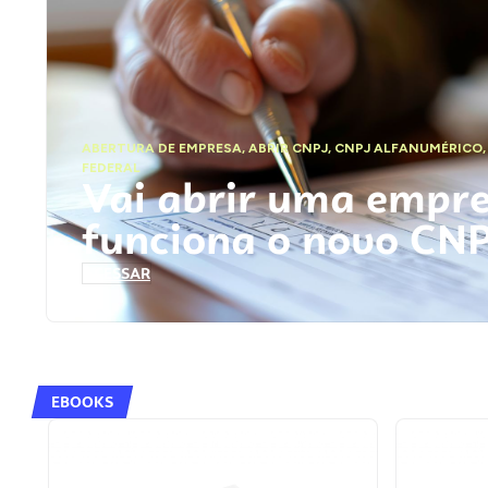
ABERTURA DE EMPRESA
,
ABRIR CNPJ
,
CNPJ ALFANUMÉRICO
FEDERAL
Vai abrir uma empr
funciona o novo CN
ACESSAR
EBOOKS