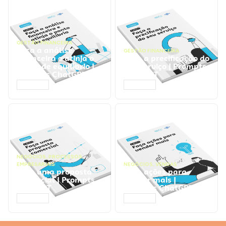
GESTÃO FINANCEIRA
Faça a análise
GESTÃO FINANCEIRA
financeira e atinja o
Faça a precificação do
ponto de equilíbrio |
seu serviço | Prompts
Prompts ChatGPT
ChatGPT
ACESSAR
ACESSAR
NEGÓCIOS
,
PROCESSOS
EMPRESARIAIS
NEGÓCIOS
,
VENDAS
Faça uma proposta
Faça ações para
comercial | Prompts
vender mais |
ChatGPT
Prompts ChatGPT
ACESSAR
ACESSAR