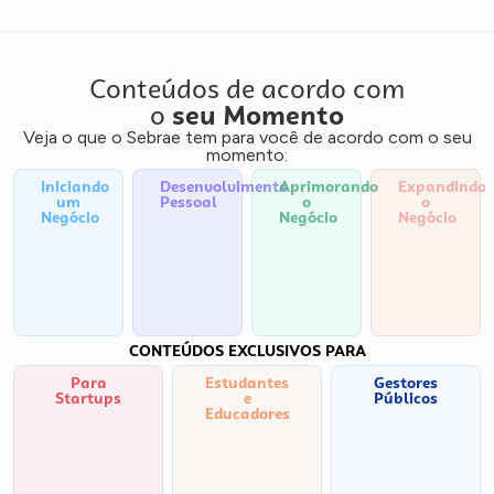
Conteúdos de acordo com
o
seu Momento
Veja o que o Sebrae tem para você de acordo com o seu
momento:
Iniciando
Desenvolvimento
Aprimorando
Expandindo
um
Pessoal
o
o
Negócio
Negócio
Negócio
CONTEÚDOS EXCLUSIVOS PARA
Para
Estudantes
Gestores
Startups
e
Públicos
Educadores