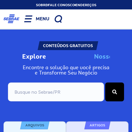
SOBRE
FALE CONOSCO
ENDEREÇOS
MENU
CONTEÚDOS GRATUITOS
Explore
N
o
s
s
o
s
A
Encontre a solução que você precisa
e Transforme Seu Negócio
ARQUIVOS
ARTIGOS