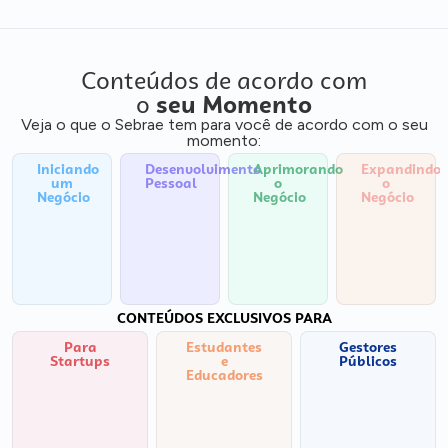
Conteúdos de acordo com
o
seu Momento
Veja o que o Sebrae tem para você de acordo com o seu
momento:
Iniciando
Desenvolvimento
Aprimorando
Expandindo
um
Pessoal
o
o
Negócio
Negócio
Negócio
CONTEÚDOS EXCLUSIVOS PARA
Para
Estudantes
Gestores
Startups
e
Públicos
Educadores