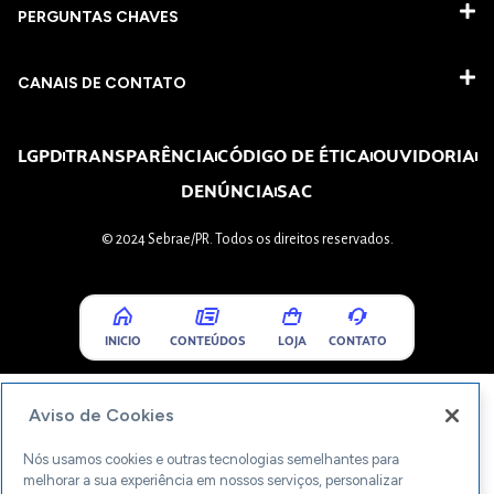
PERGUNTAS CHAVES​
CANAIS DE CONTATO
LGPD
TRANSPARÊNCIA
CÓDIGO DE ÉTICA
OUVIDORIA
DENÚNCIA
SAC
© 2024 Sebrae/PR. Todos os direitos reservados.
INICIO
CONTEÚDOS
LOJA
CONTATO
Aviso de Cookies
Nós usamos cookies e outras tecnologias semelhantes para
melhorar a sua experiência em nossos serviços, personalizar