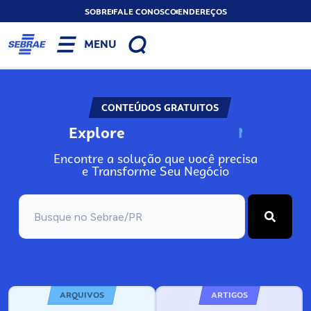
SOBRE
FALE CONOSCO
ENDEREÇOS
MENU
CONTEÚDOS GRATUITOS
Explore
N
o
s
s
o
s
A
Encontre a solução que você precisa
e Transforme Seu Negócio
ARQUIVOS
ARTIGOS