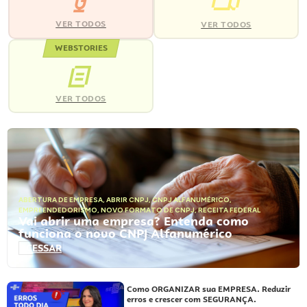
VER TODOS
VER TODOS
WEBSTORIES
VER TODOS
ABERTURA DE EMPRESA
,
ABRIR CNPJ
,
CNPJ ALFANUMÉRICO
,
EMPREENDEDORISMO
,
NOVO FORMATO DE CNPJ
,
RECEITA FEDERAL
Vai abrir uma empresa? Entenda como
funciona o novo CNPJ Alfanumérico
ACESSAR
Como ORGANIZAR sua EMPRESA. Reduzir
erros e crescer com SEGURANÇA.