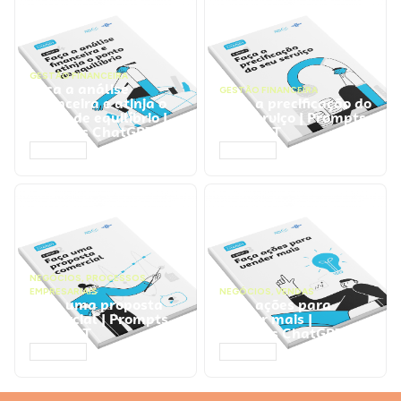
GESTÃO FINANCEIRA
Faça a análise
GESTÃO FINANCEIRA
financeira e atinja o
Faça a precificação do
ponto de equilíbrio |
seu serviço | Prompts
Prompts ChatGPT
ChatGPT
ACESSAR
ACESSAR
NEGÓCIOS
,
PROCESSOS
EMPRESARIAIS
NEGÓCIOS
,
VENDAS
Faça uma proposta
Faça ações para
comercial | Prompts
vender mais |
ChatGPT
Prompts ChatGPT
ACESSAR
ACESSAR