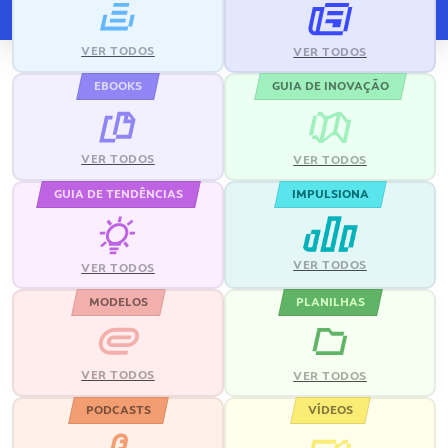
VER TODOS
VER TODOS
EBOOKS
GUIA DE INOVAÇÃO
VER TODOS
VER TODOS
GUIA DE TENDÊNCIAS
IMPULSIONA
VER TODOS
VER TODOS
MODELOS
PLANILHAS
VER TODOS
VER TODOS
PODCASTS
VÍDEOS