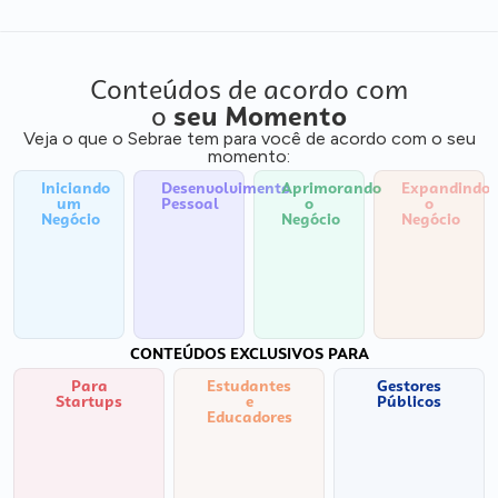
Conteúdos de acordo com
o
seu Momento
Veja o que o Sebrae tem para você de acordo com o seu
momento:
Iniciando
Desenvolvimento
Aprimorando
Expandindo
um
Pessoal
o
o
Negócio
Negócio
Negócio
CONTEÚDOS EXCLUSIVOS PARA
Para
Estudantes
Gestores
Startups
e
Públicos
Educadores