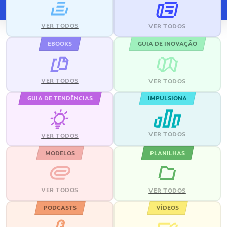
VER TODOS
VER TODOS
EBOOKS
GUIA DE INOVAÇÃO
VER TODOS
VER TODOS
GUIA DE TENDÊNCIAS
IMPULSIONA
VER TODOS
VER TODOS
MODELOS
PLANILHAS
VER TODOS
VER TODOS
PODCASTS
VÍDEOS