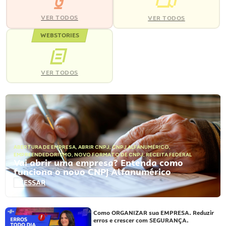
VER TODOS
VER TODOS
WEBSTORIES
VER TODOS
ABERTURA DE EMPRESA
,
ABRIR CNPJ
,
CNPJ ALFANUMÉRICO
,
EMPREENDEDORISMO
,
NOVO FORMATO DE CNPJ
,
RECEITA FEDERAL
Vai abrir uma empresa? Entenda como
funciona o novo CNPJ Alfanumérico
ACESSAR
Como ORGANIZAR sua EMPRESA. Reduzir
erros e crescer com SEGURANÇA.