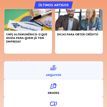
ÚLTIMOS ARTIGOS
UE
DICAS PARA OBTER CRÉDITO
FAÇA A DIFERENÇA: SEJA
SUSTENTÁVEL, SEJA
INOVADOR
ARQUIVOS
EBOOKS