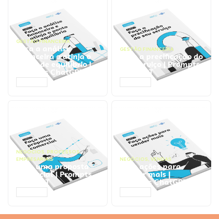
GESTÃO FINANCEIRA
Faça a análise
GESTÃO FINANCEIRA
financeira e atinja o
Faça a precificação do
ponto de equilíbrio |
seu serviço | Prompts
Prompts ChatGPT
ChatGPT
ACESSAR
ACESSAR
NEGÓCIOS
,
PROCESSOS
EMPRESARIAIS
NEGÓCIOS
,
VENDAS
Faça uma proposta
Faça ações para
comercial | Prompts
vender mais |
ChatGPT
Prompts ChatGPT
ACESSAR
ACESSAR