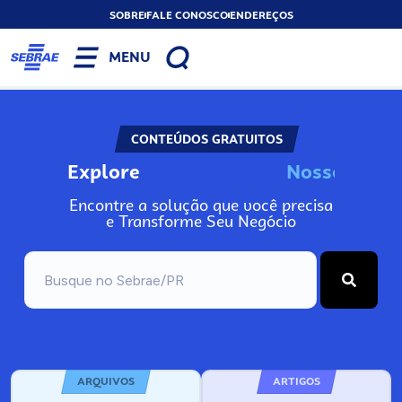
SOBRE
FALE CONOSCO
ENDEREÇOS
MENU
CONTEÚDOS GRATUITOS
Explore
N
o
s
s
o
s
A
Encontre a solução que você precisa
e Transforme Seu Negócio
ARQUIVOS
ARTIGOS