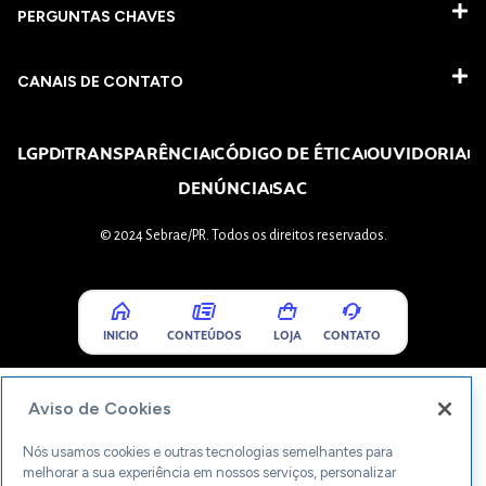
PERGUNTAS CHAVES​
CANAIS DE CONTATO
LGPD
TRANSPARÊNCIA
CÓDIGO DE ÉTICA
OUVIDORIA
DENÚNCIA
SAC
© 2024 Sebrae/PR. Todos os direitos reservados.
INICIO
CONTEÚDOS
LOJA
CONTATO
Aviso de Cookies
Nós usamos cookies e outras tecnologias semelhantes para
melhorar a sua experiência em nossos serviços, personalizar