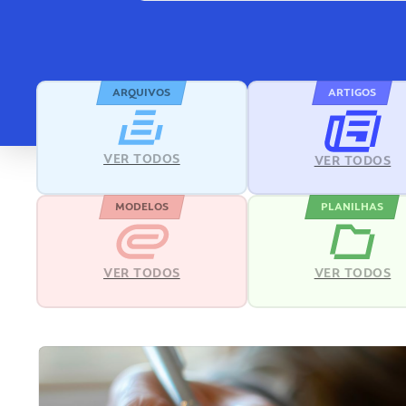
ARQUIVOS
ARTIGOS
VER TODOS
VER TODOS
MODELOS
PLANILHAS
VER TODOS
VER TODOS