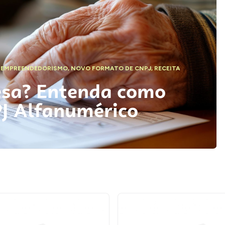
,
EMPREENDEDORISMO
,
NOVO FORMATO DE CNPJ
,
RECEITA
esa? Entenda como
PJ Alfanumérico