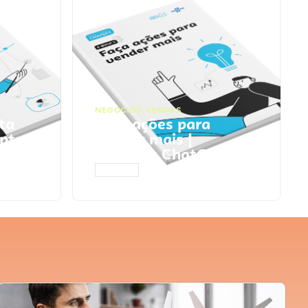
NEGÓCIOS
,
VENDAS
ta
Faça ações para
pts
vender mais |
Prompts ChatGPT
ACESSAR