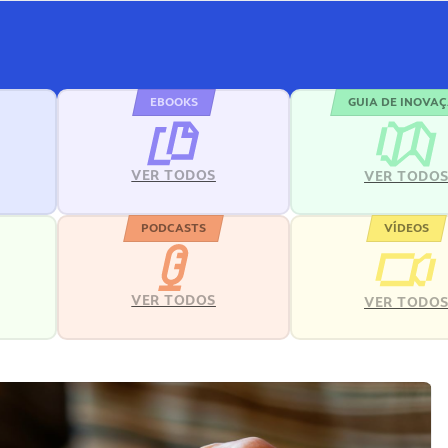
EBOOKS
GUIA DE INOVA
VER TODOS
VER TODO
PODCASTS
VÍDEOS
VER TODOS
VER TODO