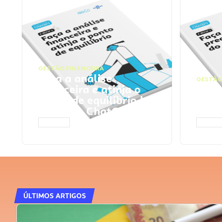
GESTÃO FINANCEIRA
Faça a análise
GESTÃO
financeira e atinja o
Faça
ponto de equilíbrio |
seu 
Prompts ChatGPT
Cha
ACESSAR
ACESS
ÚLTIMOS ARTIGOS