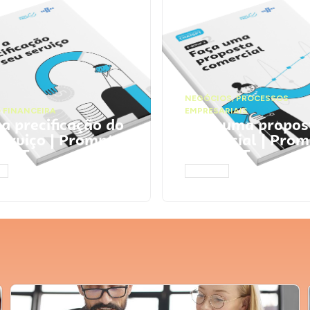
NEGÓCIOS
,
PROCESSOS
 FINANCEIRA
EMPRESARIAIS
 a precificação do
Faça uma propos
serviço | Prompts
comercial | Prom
tGPT
ChatGPT
AR
ACESSAR