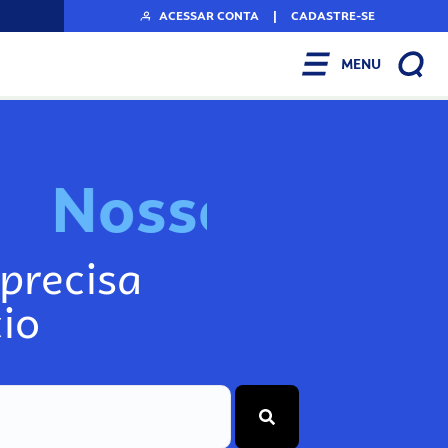
ACESSAR CONTA
|
CADASTRE-SE
MENU
N
o
s
s
o
s
I
n
f
o
g
precisa
io