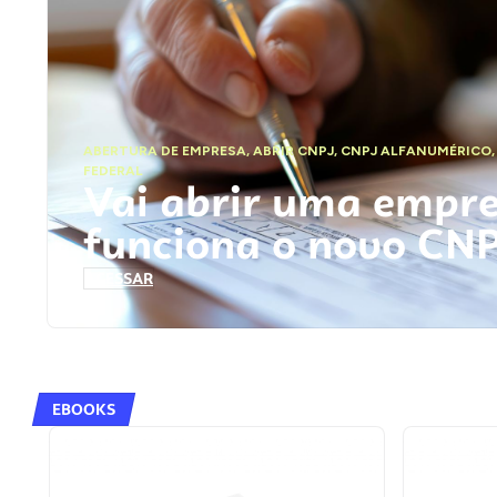
ABERTURA DE EMPRESA
,
ABRIR CNPJ
,
CNPJ ALFANUMÉRICO
FEDERAL
Vai abrir uma empr
funciona o novo CN
ACESSAR
EBOOKS