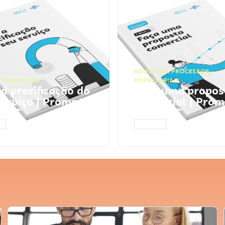
NEGÓCIOS
,
PROCESSOS
 FINANCEIRA
EMPRESARIAIS
 a precificação do
Faça uma propos
serviço | Prompts
comercial | Prom
tGPT
ChatGPT
AR
ACESSAR