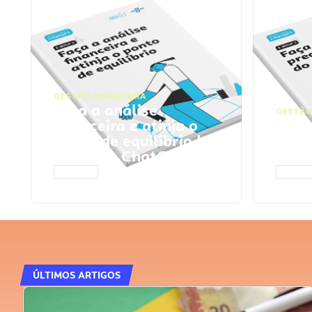
GESTÃO FINANCEIRA
Faça a análise
GESTÃO
financeira e atinja o
Faça
ponto de equilíbrio |
seu 
Prompts ChatGPT
Cha
ACESSAR
ACESS
ÚLTIMOS ARTIGOS