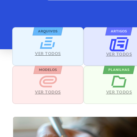
ARQUIVOS
ARTIGOS
VER TODOS
VER TODOS
MODELOS
PLANILHAS
VER TODOS
VER TODOS