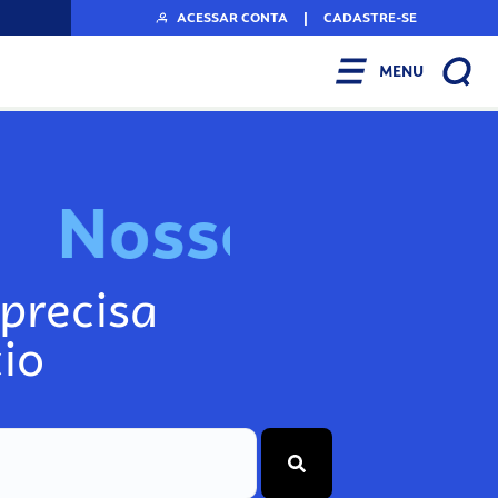
ACESSAR CONTA
|
CADASTRE-SE
MENU
N
o
s
s
o
s
I
n
f
o
g
precisa
io