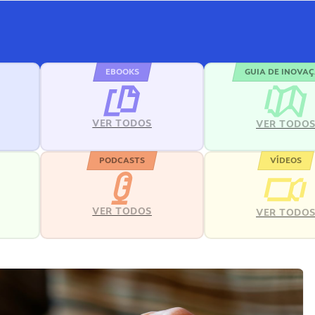
EBOOKS
GUIA DE INOVA
VER TODOS
VER TODO
PODCASTS
VÍDEOS
VER TODOS
VER TODO