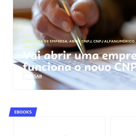
ABERTURA DE EMPRESA
,
ABRIR CNPJ
,
CNPJ ALFANUMÉRICO
FEDERAL
Vai abrir uma empr
funciona o novo CN
ACESSAR
EBOOKS