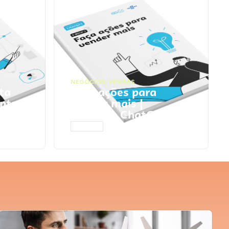
NEGÓCIOS
,
VENDAS
ta
Faça ações para
pts
vender mais |
Prompts ChatGPT
ACESSAR