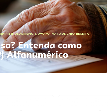
,
EMPREENDEDORISMO
,
NOVO FORMATO DE CNPJ
,
RECEITA
esa? Entenda como
PJ Alfanumérico