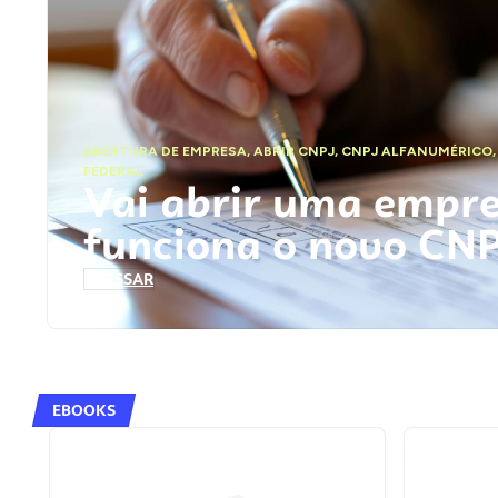
ABERTURA DE EMPRESA
,
ABRIR CNPJ
,
CNPJ ALFANUMÉRICO
FEDERAL
Vai abrir uma empr
funciona o novo CN
ACESSAR
EBOOKS