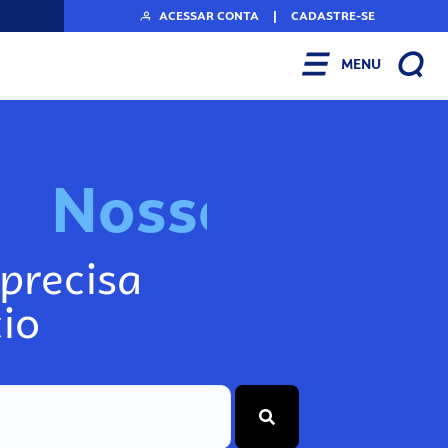
ACESSAR CONTA
|
CADASTRE-SE
MENU
N
o
s
s
o
s
I
n
f
o
g
precisa
io