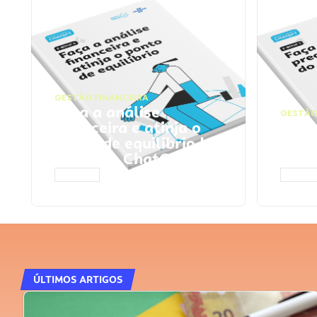
GESTÃO FINANCEIRA
Faça a análise
GESTÃO
financeira e atinja o
Faça
ponto de equilíbrio |
seu 
Prompts ChatGPT
Cha
ACESSAR
ACESS
ÚLTIMOS ARTIGOS