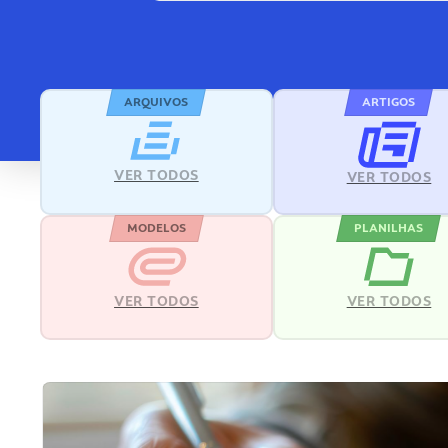
ARQUIVOS
ARTIGOS
VER TODOS
VER TODOS
MODELOS
PLANILHAS
VER TODOS
VER TODOS