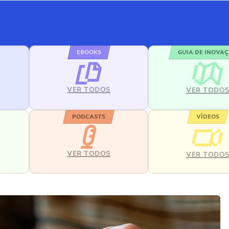
EBOOKS
GUIA DE INOVA
VER TODOS
VER TODO
PODCASTS
VÍDEOS
VER TODOS
VER TODO