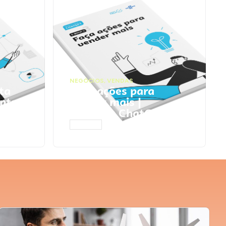
NEGÓCIOS
,
VENDAS
ta
Faça ações para
pts
vender mais |
Prompts ChatGPT
ACESSAR