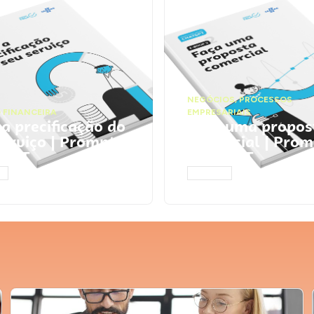
NEGÓCIOS
,
PROCESSOS
 FINANCEIRA
EMPRESARIAIS
 a precificação do
Faça uma propos
serviço | Prompts
comercial | Prom
tGPT
ChatGPT
AR
ACESSAR