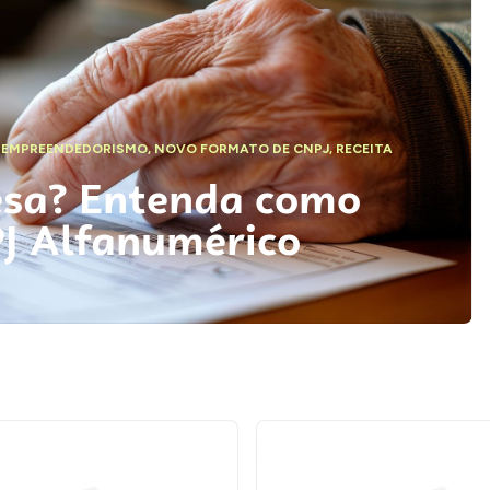
,
EMPREENDEDORISMO
,
NOVO FORMATO DE CNPJ
,
RECEITA
esa? Entenda como
PJ Alfanumérico