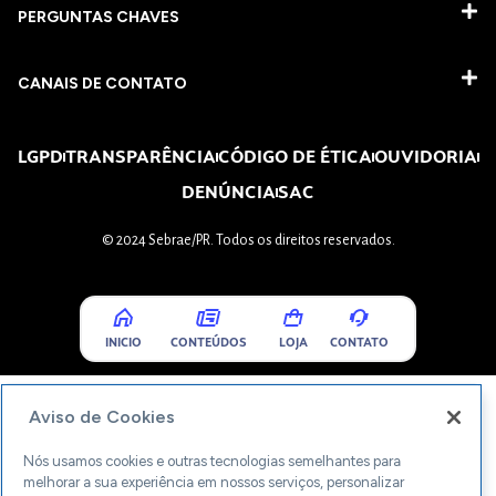
PERGUNTAS CHAVES​
CANAIS DE CONTATO
LGPD
TRANSPARÊNCIA
CÓDIGO DE ÉTICA
OUVIDORIA
DENÚNCIA
SAC
© 2024 Sebrae/PR. Todos os direitos reservados.
INICIO
CONTEÚDOS
LOJA
CONTATO
Aviso de Cookies
Nós usamos cookies e outras tecnologias semelhantes para
melhorar a sua experiência em nossos serviços, personalizar