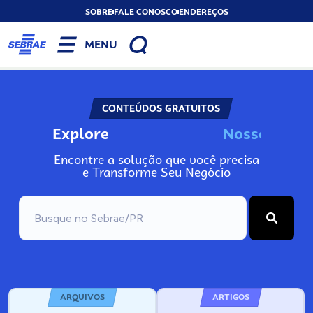
SOBRE
FALE CONOSCO
ENDEREÇOS
MENU
CONTEÚDOS GRATUITOS
Explore
N
o
s
s
o
s
I
n
f
o
Encontre a solução que você precisa
e Transforme Seu Negócio
ARQUIVOS
ARTIGOS