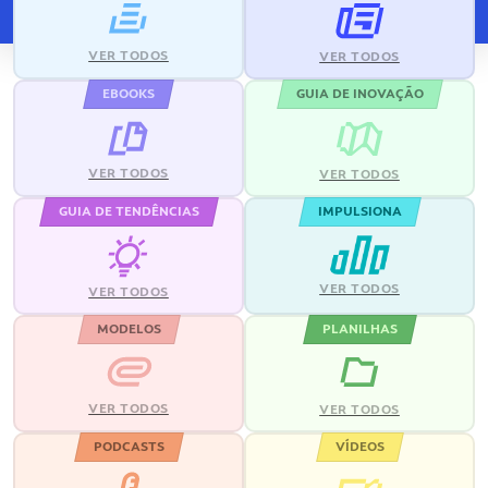
VER TODOS
VER TODOS
EBOOKS
GUIA DE INOVAÇÃO
VER TODOS
VER TODOS
GUIA DE TENDÊNCIAS
IMPULSIONA
VER TODOS
VER TODOS
MODELOS
PLANILHAS
VER TODOS
VER TODOS
PODCASTS
VÍDEOS