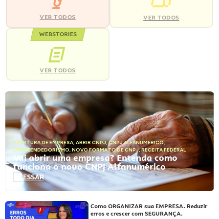
VER TODOS
VER TODOS
WEBSTORIES
VER TODOS
ABERTURA DE EMPRESA
,
ABRIR CNPJ
,
CNPJ ALFANUMÉRICO
,
EMPREENDEDORISMO
,
NOVO FORMATO DE CNPJ
,
RECEITA FEDERAL
Vai abrir uma empresa? Entenda como
funciona o novo CNPJ Alfanumérico
ACESSAR
Como ORGANIZAR sua EMPRESA. Reduzir
erros e crescer com SEGURANÇA.