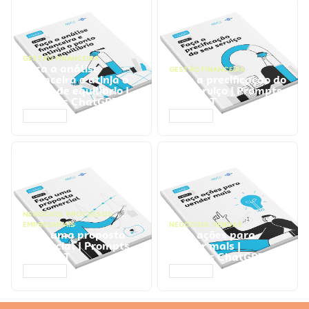
GESTÃO FINANCEIRA
Faça a análise
GESTÃO FINANCEIRA
financeira e atinja o
Faça a precificação do
ponto de equilíbrio |
seu serviço | Prompts
Prompts ChatGPT
ChatGPT
ACESSAR
ACESSAR
NEGÓCIOS
,
PROCESSOS
EMPRESARIAIS
NEGÓCIOS
,
VENDAS
Faça uma proposta
Faça ações para
comercial | Prompts
vender mais |
ChatGPT
Prompts ChatGPT
ACESSAR
ACESSAR