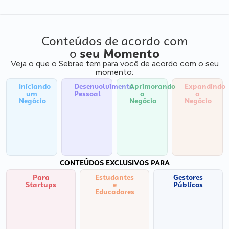
Conteúdos de acordo com
o
seu Momento
Veja o que o Sebrae tem para você de acordo com o seu
momento:
Iniciando
Desenvolvimento
Aprimorando
Expandindo
um
Pessoal
o
o
Negócio
Negócio
Negócio
CONTEÚDOS EXCLUSIVOS PARA
Para
Estudantes
Gestores
Startups
e
Públicos
Educadores