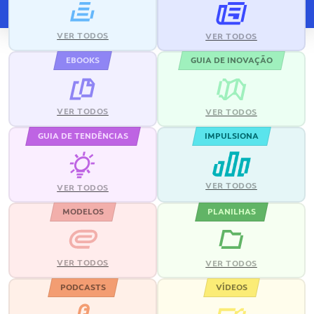
VER TODOS
VER TODOS
EBOOKS
GUIA DE INOVAÇÃO
VER TODOS
VER TODOS
GUIA DE TENDÊNCIAS
IMPULSIONA
VER TODOS
VER TODOS
MODELOS
PLANILHAS
VER TODOS
VER TODOS
PODCASTS
VÍDEOS