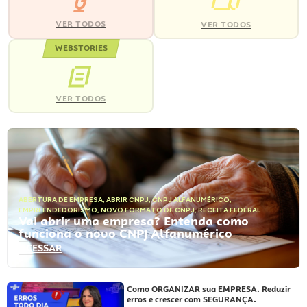
VER TODOS
VER TODOS
WEBSTORIES
VER TODOS
ABERTURA DE EMPRESA
,
ABRIR CNPJ
,
CNPJ ALFANUMÉRICO
,
EMPREENDEDORISMO
,
NOVO FORMATO DE CNPJ
,
RECEITA FEDERAL
Vai abrir uma empresa? Entenda como
funciona o novo CNPJ Alfanumérico
ACESSAR
Como ORGANIZAR sua EMPRESA. Reduzir
erros e crescer com SEGURANÇA.