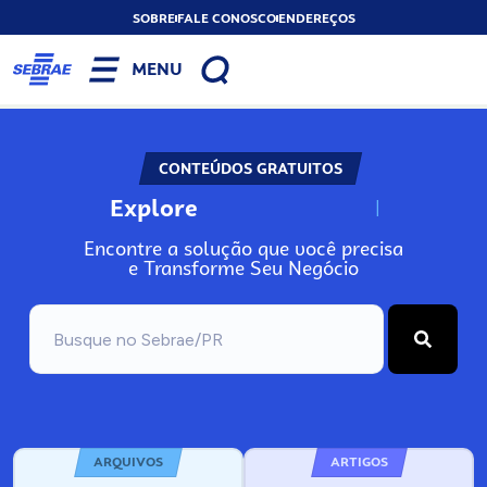
SOBRE
FALE CONOSCO
ENDEREÇOS
MENU
CONTEÚDOS GRATUITOS
Explore
N
o
s
s
o
s
A
Encontre a solução que você precisa
e Transforme Seu Negócio
ARQUIVOS
ARTIGOS