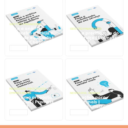
GESTÃO FINANCEIRA
Faça a análise
GESTÃO FINANCEIRA
financeira e atinja o
Faça a precificação do
ponto de equilíbrio |
seu serviço | Prompts
Prompts ChatGPT
ChatGPT
ACESSAR
ACESSAR
NEGÓCIOS
,
PROCESSOS
EMPRESARIAIS
NEGÓCIOS
,
VENDAS
Faça uma proposta
Faça ações para
comercial | Prompts
vender mais |
ChatGPT
Prompts ChatGPT
ACESSAR
ACESSAR