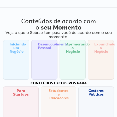
Conteúdos de acordo com
o
seu Momento
Veja o que o Sebrae tem para você de acordo com o seu
momento:
Iniciando
Desenvolvimento
Aprimorando
Expandindo
um
Pessoal
o
o
Negócio
Negócio
Negócio
CONTEÚDOS EXCLUSIVOS PARA
Para
Estudantes
Gestores
Startups
e
Públicos
Educadores