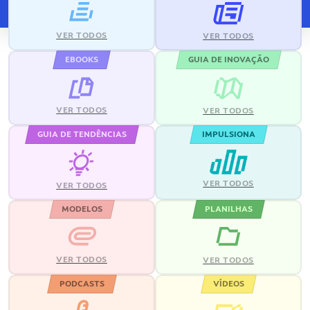
VER TODOS
VER TODOS
EBOOKS
GUIA DE INOVAÇÃO
VER TODOS
VER TODOS
GUIA DE TENDÊNCIAS
IMPULSIONA
VER TODOS
VER TODOS
MODELOS
PLANILHAS
VER TODOS
VER TODOS
PODCASTS
VÍDEOS