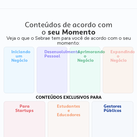
Conteúdos de acordo com
o
seu Momento
Veja o que o Sebrae tem para você de acordo com o seu
momento:
Iniciando
Desenvolvimento
Aprimorando
Expandindo
um
Pessoal
o
o
Negócio
Negócio
Negócio
CONTEÚDOS EXCLUSIVOS PARA
Para
Estudantes
Gestores
Startups
e
Públicos
Educadores