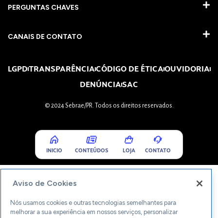
PERGUNTAS CHAVES​
CANAIS DE CONTATO
LGPD
TRANSPARÊNCIA
CÓDIGO DE ÉTICA
OUVIDORIA
DENÚNCIA
SAC
© 2024 Sebrae/PR. Todos os direitos reservados.
INICIO
CONTEÚDOS
LOJA
CONTATO
Aviso de Cookies
Nós usamos cookies e outras tecnologias semelhantes para
melhorar a sua experiência em nossos serviços, personalizar