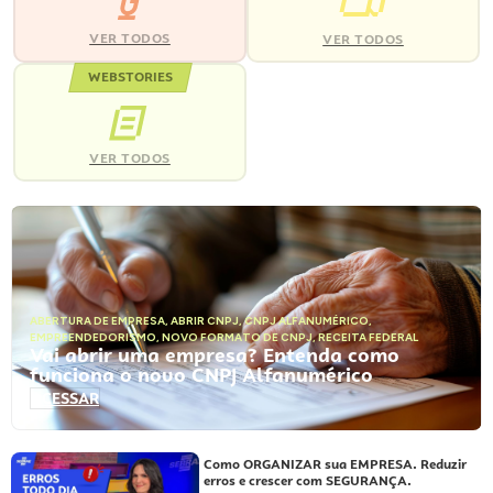
VER TODOS
VER TODOS
WEBSTORIES
VER TODOS
ABERTURA DE EMPRESA
,
ABRIR CNPJ
,
CNPJ ALFANUMÉRICO
,
EMPREENDEDORISMO
,
NOVO FORMATO DE CNPJ
,
RECEITA FEDERAL
Vai abrir uma empresa? Entenda como
funciona o novo CNPJ Alfanumérico
ACESSAR
Como ORGANIZAR sua EMPRESA. Reduzir
erros e crescer com SEGURANÇA.