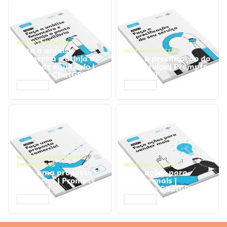
GESTÃO FINANCEIRA
Faça a análise
GESTÃO FINANCEIRA
financeira e atinja o
Faça a precificação do
ponto de equilíbrio |
seu serviço | Prompts
Prompts ChatGPT
ChatGPT
ACESSAR
ACESSAR
NEGÓCIOS
,
PROCESSOS
EMPRESARIAIS
NEGÓCIOS
,
VENDAS
Faça uma proposta
Faça ações para
comercial | Prompts
vender mais |
ChatGPT
Prompts ChatGPT
ACESSAR
ACESSAR