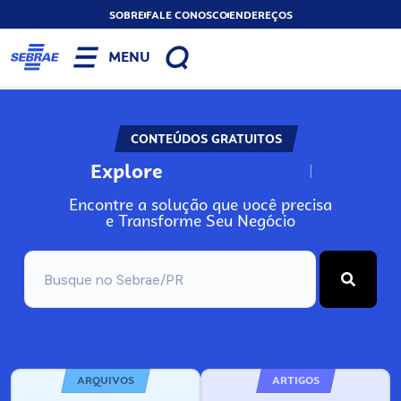
SOBRE
FALE CONOSCO
ENDEREÇOS
MENU
CONTEÚDOS GRATUITOS
Explore
N
o
s
s
o
s
A
Encontre a solução que você precisa
e Transforme Seu Negócio
ARQUIVOS
ARTIGOS