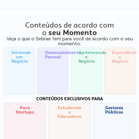
Conteúdos de acordo com
o
seu Momento
Veja o que o Sebrae tem para você de acordo com o seu
momento:
Iniciando
Desenvolvimento
Aprimorando
Expandindo
um
Pessoal
o
o
Negócio
Negócio
Negócio
CONTEÚDOS EXCLUSIVOS PARA
Para
Estudantes
Gestores
Startups
e
Públicos
Educadores