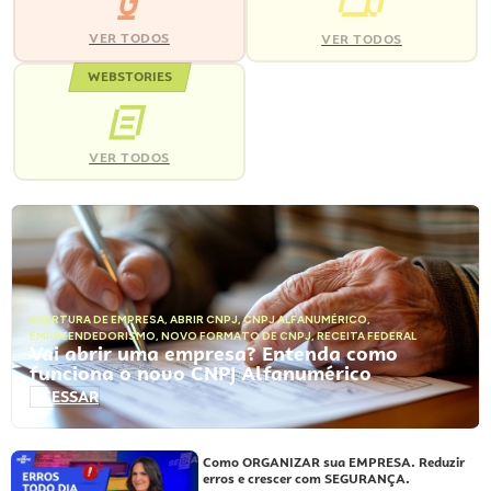
VER TODOS
VER TODOS
WEBSTORIES
VER TODOS
ABERTURA DE EMPRESA
,
ABRIR CNPJ
,
CNPJ ALFANUMÉRICO
,
EMPREENDEDORISMO
,
NOVO FORMATO DE CNPJ
,
RECEITA FEDERAL
Vai abrir uma empresa? Entenda como
funciona o novo CNPJ Alfanumérico
ACESSAR
Como ORGANIZAR sua EMPRESA. Reduzir
erros e crescer com SEGURANÇA.