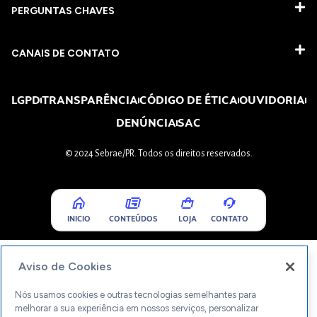
PERGUNTAS CHAVES​
CANAIS DE CONTATO
LGPD
TRANSPARÊNCIA
CÓDIGO DE ÉTICA
OUVIDORIA
DENÚNCIA
SAC
© 2024 Sebrae/PR. Todos os direitos reservados.
INICIO
CONTEÚDOS
LOJA
CONTATO
Aviso de Cookies
Nós usamos cookies e outras tecnologias semelhantes para
melhorar a sua experiência em nossos serviços, personalizar