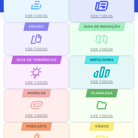
VER TODOS
VER TODOS
EBOOKS
GUIA DE INOVAÇÃO
VER TODOS
VER TODOS
GUIA DE TENDÊNCIAS
IMPULSIONA
VER TODOS
VER TODOS
MODELOS
PLANILHAS
VER TODOS
VER TODOS
PODCASTS
VÍDEOS