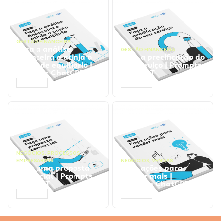
GESTÃO FINANCEIRA
Faça a análise
GESTÃO FINANCEIRA
financeira e atinja o
Faça a precificação do
ponto de equilíbrio |
seu serviço | Prompts
Prompts ChatGPT
ChatGPT
ACESSAR
ACESSAR
NEGÓCIOS
,
PROCESSOS
EMPRESARIAIS
NEGÓCIOS
,
VENDAS
Faça uma proposta
Faça ações para
comercial | Prompts
vender mais |
ChatGPT
Prompts ChatGPT
ACESSAR
ACESSAR