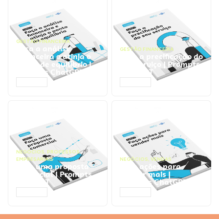
GESTÃO FINANCEIRA
Faça a análise
GESTÃO FINANCEIRA
financeira e atinja o
Faça a precificação do
ponto de equilíbrio |
seu serviço | Prompts
Prompts ChatGPT
ChatGPT
ACESSAR
ACESSAR
NEGÓCIOS
,
PROCESSOS
EMPRESARIAIS
NEGÓCIOS
,
VENDAS
Faça uma proposta
Faça ações para
comercial | Prompts
vender mais |
ChatGPT
Prompts ChatGPT
ACESSAR
ACESSAR