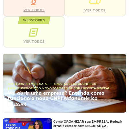
VER TODOS
VER TODOS
WEBSTORIES
VER TODOS
ABERTURA DE EMPRESA
,
ABRIR CNPJ
,
CNPJ ALFANUMÉRICO
,
EMPREENDEDORISMO
,
NOVO FORMATO DE CNPJ
,
RECEITA FEDERAL
Vai abrir uma empresa? Entenda como
funciona o novo CNPJ Alfanumérico
ACESSAR
Como ORGANIZAR sua EMPRESA. Reduzir
erros e crescer com SEGURANÇA.