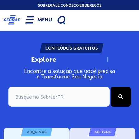
SOBRE
FALE CONOSCO
ENDEREÇOS
MENU
CONTEÚDOS GRATUITOS
Explore
N
o
s
s
o
s
A
Encontre a solução que você precisa
e Transforme Seu Negócio
ARQUIVOS
ARTIGOS