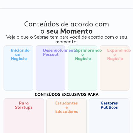
Conteúdos de acordo com
o
seu Momento
Veja o que o Sebrae tem para você de acordo com o seu
momento:
Iniciando
Desenvolvimento
Aprimorando
Expandindo
um
Pessoal
o
o
Negócio
Negócio
Negócio
CONTEÚDOS EXCLUSIVOS PARA
Para
Estudantes
Gestores
Startups
e
Públicos
Educadores