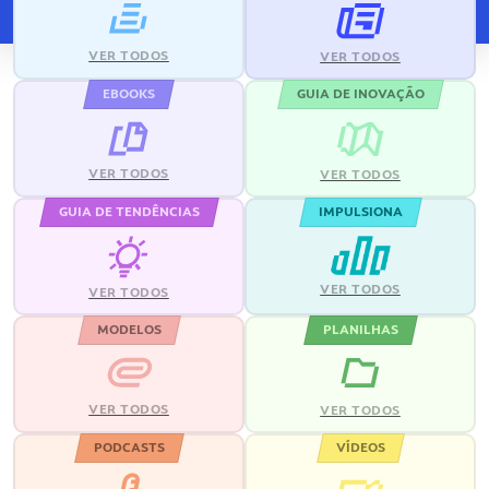
VER TODOS
VER TODOS
EBOOKS
GUIA DE INOVAÇÃO
VER TODOS
VER TODOS
GUIA DE TENDÊNCIAS
IMPULSIONA
VER TODOS
VER TODOS
MODELOS
PLANILHAS
VER TODOS
VER TODOS
PODCASTS
VÍDEOS