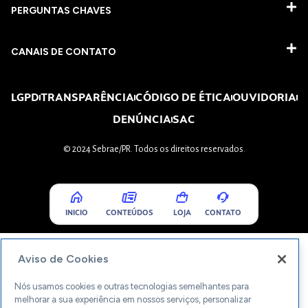
PERGUNTAS CHAVES​
CANAIS DE CONTATO
LGPD
TRANSPARÊNCIA
CÓDIGO DE ÉTICA
OUVIDORIA
DENÚNCIA
SAC
© 2024 Sebrae/PR. Todos os direitos reservados.
INICIO
CONTEÚDOS
LOJA
CONTATO
Aviso de Cookies
Nós usamos cookies e outras tecnologias semelhantes para
melhorar a sua experiência em nossos serviços, personalizar