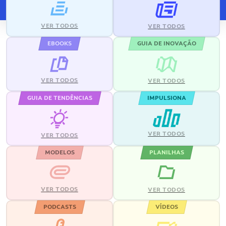
VER TODOS
VER TODOS
EBOOKS
GUIA DE INOVAÇÃO
VER TODOS
VER TODOS
GUIA DE TENDÊNCIAS
IMPULSIONA
VER TODOS
VER TODOS
MODELOS
PLANILHAS
VER TODOS
VER TODOS
PODCASTS
VÍDEOS