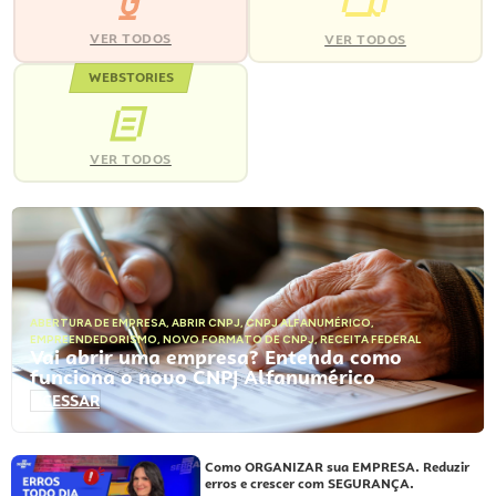
VER TODOS
VER TODOS
WEBSTORIES
VER TODOS
ABERTURA DE EMPRESA
,
ABRIR CNPJ
,
CNPJ ALFANUMÉRICO
,
EMPREENDEDORISMO
,
NOVO FORMATO DE CNPJ
,
RECEITA FEDERAL
Vai abrir uma empresa? Entenda como
funciona o novo CNPJ Alfanumérico
ACESSAR
Como ORGANIZAR sua EMPRESA. Reduzir
erros e crescer com SEGURANÇA.