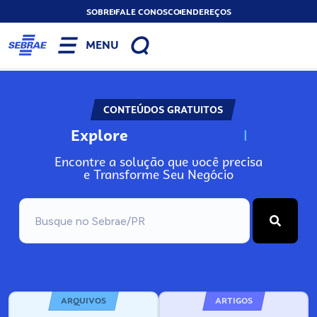
SOBRE
FALE CONOSCO
ENDEREÇOS
MENU
CONTEÚDOS GRATUITOS
Explore
N
o
s
s
o
s
A
Encontre a solução que você precisa
e Transforme Seu Negócio
ARQUIVOS
ARTIGOS