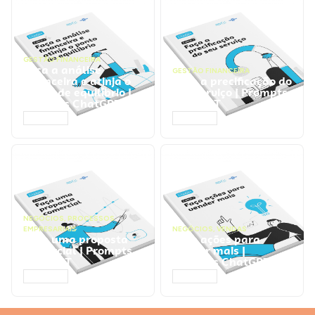
GESTÃO FINANCEIRA
Faça a análise
GESTÃO FINANCEIRA
financeira e atinja o
Faça a precificação do
ponto de equilíbrio |
seu serviço | Prompts
Prompts ChatGPT
ChatGPT
ACESSAR
ACESSAR
NEGÓCIOS
,
PROCESSOS
EMPRESARIAIS
NEGÓCIOS
,
VENDAS
Faça uma proposta
Faça ações para
comercial | Prompts
vender mais |
ChatGPT
Prompts ChatGPT
ACESSAR
ACESSAR