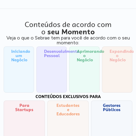
Conteúdos de acordo com
o
seu Momento
Veja o que o Sebrae tem para você de acordo com o seu
momento:
Iniciando
Desenvolvimento
Aprimorando
Expandindo
um
Pessoal
o
o
Negócio
Negócio
Negócio
CONTEÚDOS EXCLUSIVOS PARA
Para
Estudantes
Gestores
Startups
e
Públicos
Educadores