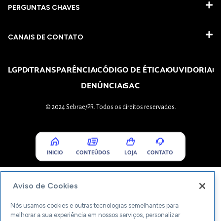
PERGUNTAS CHAVES​
CANAIS DE CONTATO
LGPD
TRANSPARÊNCIA
CÓDIGO DE ÉTICA
OUVIDORIA
DENÚNCIA
SAC
© 2024 Sebrae/PR. Todos os direitos reservados.
INICIO
CONTEÚDOS
LOJA
CONTATO
Aviso de Cookies
Nós usamos cookies e outras tecnologias semelhantes para
melhorar a sua experiência em nossos serviços, personalizar