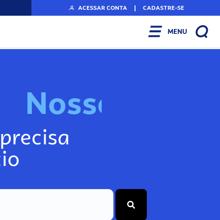
ACESSAR CONTA
|
CADASTRE-SE
MENU
N
o
s
s
o
s
I
n
f
o
precisa
io