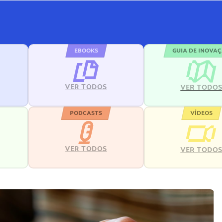
EBOOKS
GUIA DE INOVA
VER TODOS
VER TODO
PODCASTS
VÍDEOS
VER TODOS
VER TODO