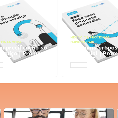
NEGÓCIOS
,
PROCESSOS
 FINANCEIRA
EMPRESARIAIS
 a precificação do
Faça uma propos
serviço | Prompts
comercial | Prom
tGPT
ChatGPT
AR
ACESSAR