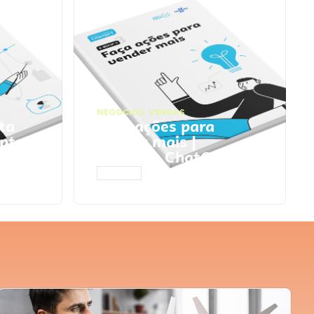
NEGÓCIOS
,
VENDAS
ta
Faça ações para
pts
vender mais |
Prompts ChatGPT
ACESSAR