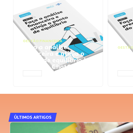
GESTÃO FINANCEIRA
Faça a análise
GESTÃO
financeira e atinja o
Faça
ponto de equilíbrio |
seu 
Prompts ChatGPT
Cha
ACESSAR
ACESS
ÚLTIMOS ARTIGOS