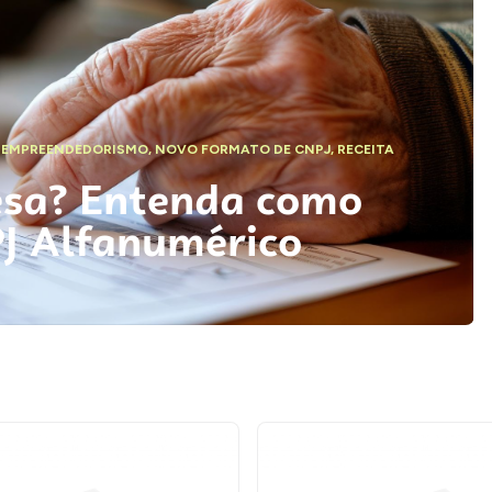
,
EMPREENDEDORISMO
,
NOVO FORMATO DE CNPJ
,
RECEITA
esa? Entenda como
PJ Alfanumérico