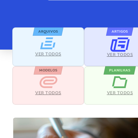
ARQUIVOS
ARTIGOS
VER TODOS
VER TODOS
MODELOS
PLANILHAS
VER TODOS
VER TODOS