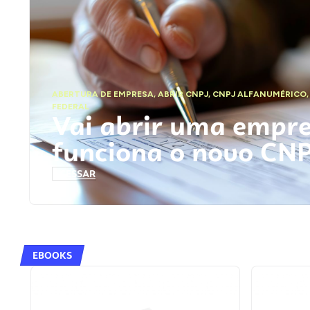
ABERTURA DE EMPRESA
,
ABRIR CNPJ
,
CNPJ ALFANUMÉRICO
FEDERAL
Vai abrir uma empr
funciona o novo CN
ACESSAR
EBOOKS