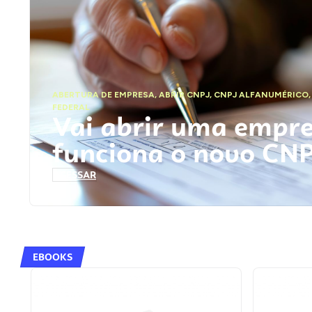
ABERTURA DE EMPRESA
,
ABRIR CNPJ
,
CNPJ ALFANUMÉRICO
FEDERAL
Vai abrir uma empr
funciona o novo CN
ACESSAR
EBOOKS