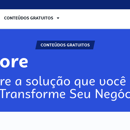
CONTEÚDOS GRATUITOS
CONTEÚDOS GRATUITOS
lore
re a solução que você 
 Transforme Seu Negóc