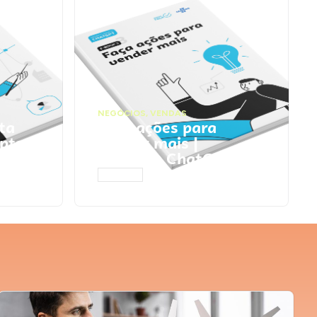
NEGÓCIOS
,
VENDAS
ta
Faça ações para
pts
vender mais |
Prompts ChatGPT
ACESSAR