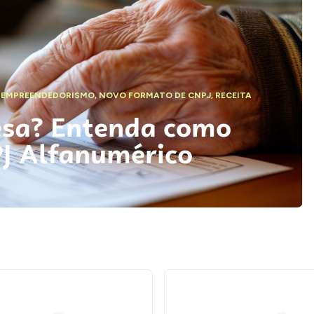
,
EMPREENDEDORISMO
,
NOVO FORMATO DE CNPJ
,
RECEITA
esa? Entenda como
PJ Alfanumérico