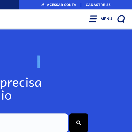
ACESSAR CONTA
|
CADASTRE-SE
MENU
N
o
s
s
o
s
A
r
precisa
io