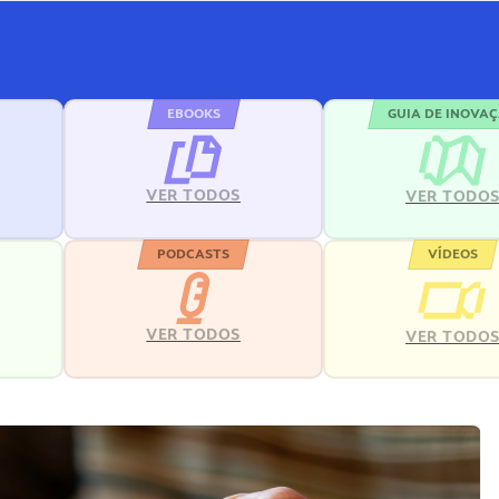
EBOOKS
GUIA DE INOVA
VER TODOS
VER TODO
PODCASTS
VÍDEOS
VER TODOS
VER TODO