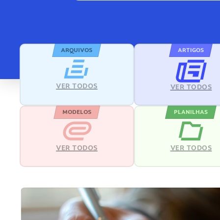
ARQUIVOS
ARTIGOS
VER TODOS
VER TODOS
MODELOS
PLANILHAS
VER TODOS
VER TODOS