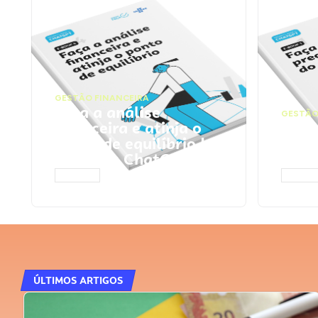
GESTÃO FINANCEIRA
Faça a análise
GESTÃO
financeira e atinja o
Faça
ponto de equilíbrio |
seu 
Prompts ChatGPT
Cha
ACESSAR
ACESS
ÚLTIMOS ARTIGOS