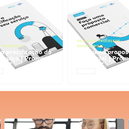
NEGÓCIOS
,
PROCESSOS
 FINANCEIRA
EMPRESARIAIS
 a precificação do
Faça uma propos
serviço | Prompts
comercial | Prom
tGPT
ChatGPT
AR
ACESSAR