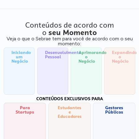
Conteúdos de acordo com
o
seu Momento
Veja o que o Sebrae tem para você de acordo com o seu
momento:
Iniciando
Desenvolvimento
Aprimorando
Expandindo
um
Pessoal
o
o
Negócio
Negócio
Negócio
CONTEÚDOS EXCLUSIVOS PARA
Para
Estudantes
Gestores
Startups
e
Públicos
Educadores