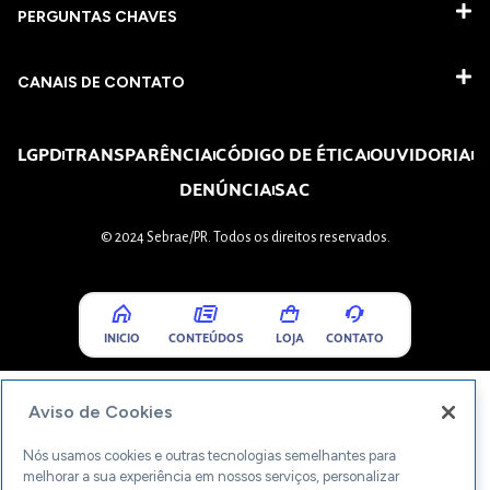
PERGUNTAS CHAVES​
CANAIS DE CONTATO
LGPD
TRANSPARÊNCIA
CÓDIGO DE ÉTICA
OUVIDORIA
DENÚNCIA
SAC
© 2024 Sebrae/PR. Todos os direitos reservados.
INICIO
CONTEÚDOS
LOJA
CONTATO
Aviso de Cookies
Nós usamos cookies e outras tecnologias semelhantes para
melhorar a sua experiência em nossos serviços, personalizar