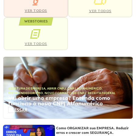
VER TODOS
VER TODOS
WEBSTORIES
VER TODOS
ABERTURA DE EMPRESA
,
ABRIR CNPJ
,
CNPJ ALFANUMÉRICO
,
EMPREENDEDORISMO
,
NOVO FORMATO DE CNPJ
,
RECEITA FEDERAL
Vai abrir uma empresa? Entenda como
funciona o novo CNPJ Alfanumérico
ACESSAR
Como ORGANIZAR sua EMPRESA. Reduzir
erros e crescer com SEGURANÇA.