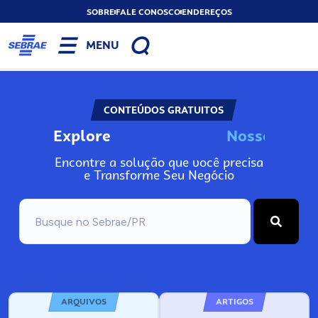
SOBRE
FALE CONOSCO
ENDEREÇOS
MENU
CONTEÚDOS GRATUITOS
Explore
N
o
s
s
o
s
I
n
Encontre a solução que você precisa
e Transforme Seu Negócio
ARQUIVOS
ARTIGOS