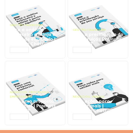
GESTÃO FINANCEIRA
Faça a análise
GESTÃO FINANCEIRA
financeira e atinja o
Faça a precificação do
ponto de equilíbrio |
seu serviço | Prompts
Prompts ChatGPT
ChatGPT
ACESSAR
ACESSAR
NEGÓCIOS
,
PROCESSOS
EMPRESARIAIS
NEGÓCIOS
,
VENDAS
Faça uma proposta
Faça ações para
comercial | Prompts
vender mais |
ChatGPT
Prompts ChatGPT
ACESSAR
ACESSAR