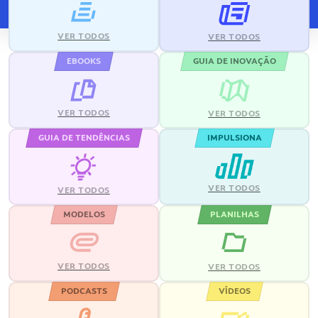
VER TODOS
VER TODOS
EBOOKS
GUIA DE INOVAÇÃO
VER TODOS
VER TODOS
GUIA DE TENDÊNCIAS
IMPULSIONA
VER TODOS
VER TODOS
MODELOS
PLANILHAS
VER TODOS
VER TODOS
PODCASTS
VÍDEOS