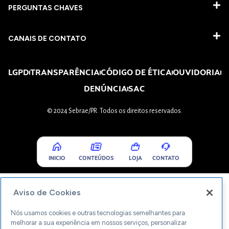
PERGUNTAS CHAVES​
CANAIS DE CONTATO
LGPD
TRANSPARÊNCIA
CÓDIGO DE ÉTICA
OUVIDORIA
DENÚNCIA
SAC
© 2024 Sebrae/PR. Todos os direitos reservados.
INICIO
CONTEÚDOS
LOJA
CONTATO
Aviso de Cookies
Nós usamos cookies e outras tecnologias semelhantes para
melhorar a sua experiência em nossos serviços, personalizar