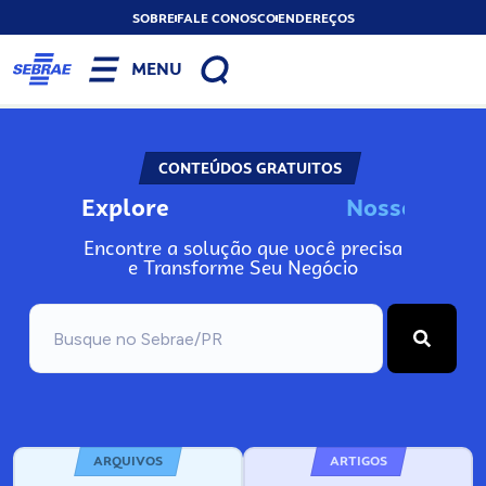
SOBRE
FALE CONOSCO
ENDEREÇOS
MENU
CONTEÚDOS GRATUITOS
Explore
N
o
s
s
o
s
I
n
f
o
Encontre a solução que você precisa
e Transforme Seu Negócio
ARQUIVOS
ARTIGOS