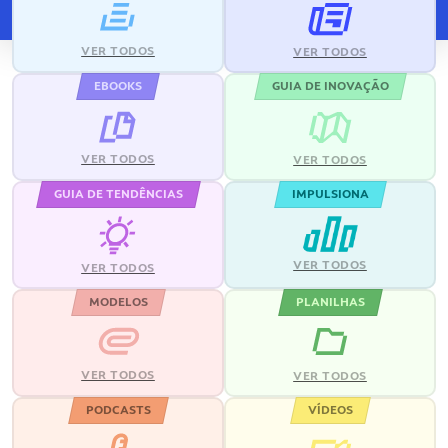
VER TODOS
VER TODOS
EBOOKS
GUIA DE INOVAÇÃO
VER TODOS
VER TODOS
GUIA DE TENDÊNCIAS
IMPULSIONA
VER TODOS
VER TODOS
MODELOS
PLANILHAS
VER TODOS
VER TODOS
PODCASTS
VÍDEOS