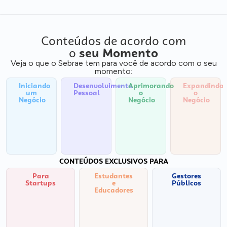
Conteúdos de acordo com
o
seu Momento
Veja o que o Sebrae tem para você de acordo com o seu
momento:
Iniciando
Desenvolvimento
Aprimorando
Expandindo
um
Pessoal
o
o
Negócio
Negócio
Negócio
CONTEÚDOS EXCLUSIVOS PARA
Para
Estudantes
Gestores
Startups
e
Públicos
Educadores