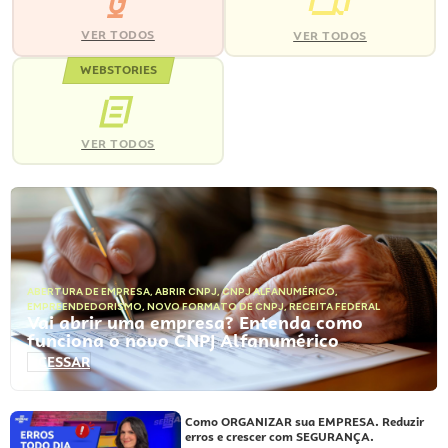
VER TODOS
VER TODOS
WEBSTORIES
VER TODOS
ABERTURA DE EMPRESA
,
ABRIR CNPJ
,
CNPJ ALFANUMÉRICO
,
EMPREENDEDORISMO
,
NOVO FORMATO DE CNPJ
,
RECEITA FEDERAL
Vai abrir uma empresa? Entenda como
funciona o novo CNPJ Alfanumérico
ACESSAR
Como ORGANIZAR sua EMPRESA. Reduzir
erros e crescer com SEGURANÇA.