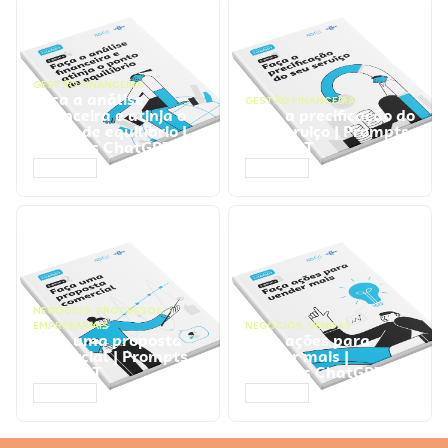
GESTÃO FINANCEIRA
Faça a análise
GESTÃO FINANCEIRA
financeira e atinja o
Faça a precificação do
ponto de equilíbrio |
seu serviço | Prompts
Prompts ChatGPT
ChatGPT
ACESSAR
ACESSAR
NEGÓCIOS
,
PROCESSOS
EMPRESARIAIS
NEGÓCIOS
,
VENDAS
Faça uma proposta
Faça ações para
comercial | Prompts
vender mais |
ChatGPT
Prompts ChatGPT
ACESSAR
ACESSAR