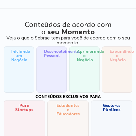
Conteúdos de acordo com
o
seu Momento
Veja o que o Sebrae tem para você de acordo com o seu
momento:
Iniciando
Desenvolvimento
Aprimorando
Expandindo
um
Pessoal
o
o
Negócio
Negócio
Negócio
CONTEÚDOS EXCLUSIVOS PARA
Para
Estudantes
Gestores
Startups
e
Públicos
Educadores