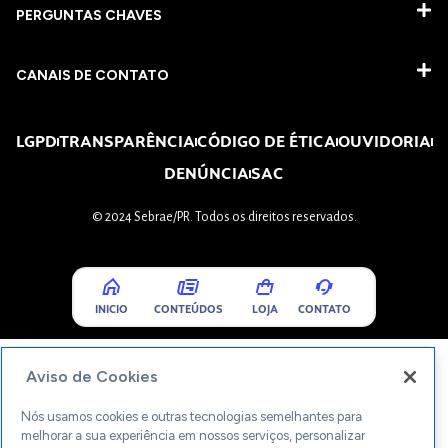
PERGUNTAS CHAVES​
CANAIS DE CONTATO
LGPD
TRANSPARÊNCIA
CÓDIGO DE ÉTICA
OUVIDORIA
DENÚNCIA
SAC
© 2024 Sebrae/PR. Todos os direitos reservados.
INICIO
CONTEÚDOS
LOJA
CONTATO
Aviso de Cookies
Nós usamos cookies e outras tecnologias semelhantes para
melhorar a sua experiência em nossos serviços, personalizar