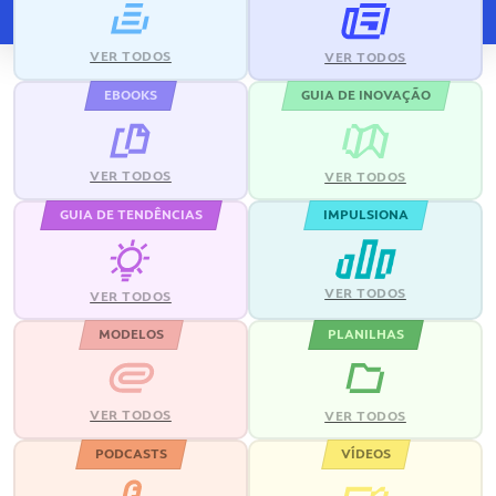
VER TODOS
VER TODOS
EBOOKS
GUIA DE INOVAÇÃO
VER TODOS
VER TODOS
GUIA DE TENDÊNCIAS
IMPULSIONA
VER TODOS
VER TODOS
MODELOS
PLANILHAS
VER TODOS
VER TODOS
PODCASTS
VÍDEOS