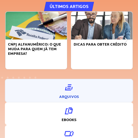
ÚLTIMOS ARTIGOS
O QUE
DICAS PARA OBTER CRÉDITO
FAÇA A DIFERENÇA: SEJA
TEM
SUSTENTÁVEL, SEJA
INOVADOR
ARQUIVOS
EBOOKS