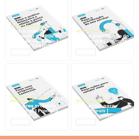
GESTÃO FINANCEIRA
Faça a análise
GESTÃO FINANCEIRA
financeira e atinja o
Faça a precificação do
ponto de equilíbrio |
seu serviço | Prompts
Prompts ChatGPT
ChatGPT
ACESSAR
ACESSAR
NEGÓCIOS
,
PROCESSOS
EMPRESARIAIS
NEGÓCIOS
,
VENDAS
Faça uma proposta
Faça ações para
comercial | Prompts
vender mais |
ChatGPT
Prompts ChatGPT
ACESSAR
ACESSAR