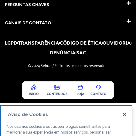
PERGUNTAS CHAVES​
CANAIS DE CONTATO
LGPD
TRANSPARÊNCIA
CÓDIGO DE ÉTICA
OUVIDORIA
DENÚNCIA
SAC
© 2024 Sebrae/PR. Todos os direitos reservados.
INICIO
CONTEÚDOS
LOJA
CONTATO
Aviso de Cookies
Nós usamos cookies e outras tecnologias semelhantes para
melhorar a sua experiência em nossos serviços, personalizar