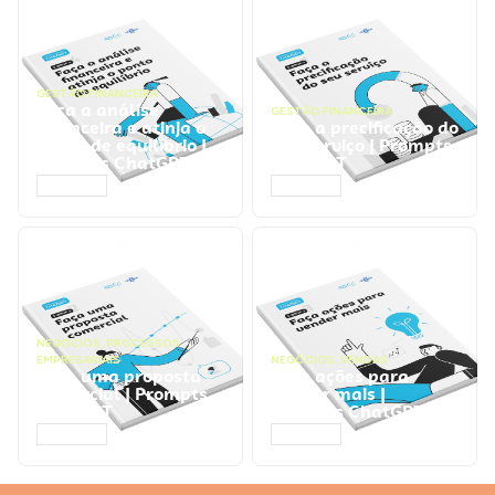
GESTÃO FINANCEIRA
Faça a análise
GESTÃO FINANCEIRA
financeira e atinja o
Faça a precificação do
ponto de equilíbrio |
seu serviço | Prompts
Prompts ChatGPT
ChatGPT
ACESSAR
ACESSAR
NEGÓCIOS
,
PROCESSOS
EMPRESARIAIS
NEGÓCIOS
,
VENDAS
Faça uma proposta
Faça ações para
comercial | Prompts
vender mais |
ChatGPT
Prompts ChatGPT
ACESSAR
ACESSAR