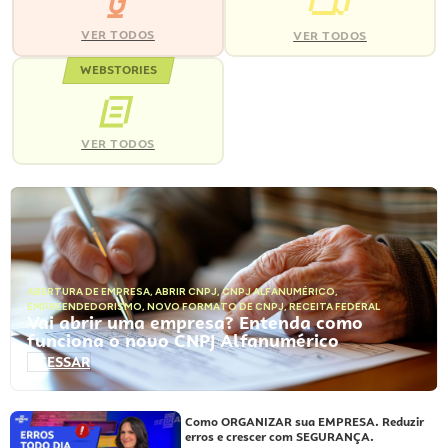
VER TODOS
VER TODOS
WEBSTORIES
VER TODOS
ABERTURA DE EMPRESA
,
ABRIR CNPJ
,
CNPJ ALFANUMÉRICO
,
EMPREENDEDORISMO
,
NOVO FORMATO DE CNPJ
,
RECEITA FEDERAL
Vai abrir uma empresa? Entenda como
funciona o novo CNPJ Alfanumérico
ACESSAR
Como ORGANIZAR sua EMPRESA. Reduzir
erros e crescer com SEGURANÇA.