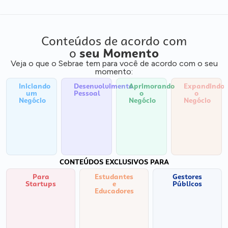
Conteúdos de acordo com
o
seu Momento
Veja o que o Sebrae tem para você de acordo com o seu
momento:
Iniciando
Desenvolvimento
Aprimorando
Expandindo
um
Pessoal
o
o
Negócio
Negócio
Negócio
CONTEÚDOS EXCLUSIVOS PARA
Para
Estudantes
Gestores
Startups
e
Públicos
Educadores