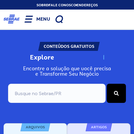
SOBRE
FALE CONOSCO
ENDEREÇOS
MENU
CONTEÚDOS GRATUITOS
Explore
N
o
s
s
o
s
A
Encontre a solução que você precisa
e Transforme Seu Negócio
ARQUIVOS
ARTIGOS