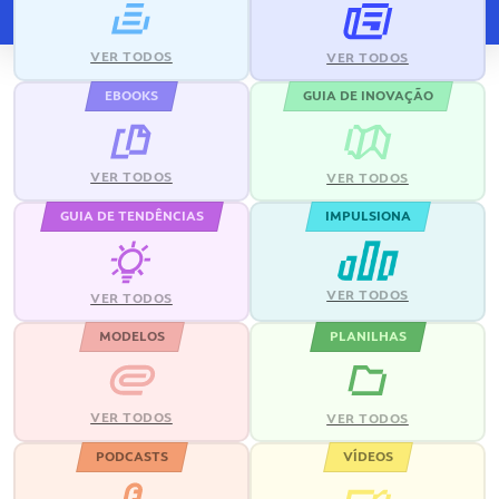
VER TODOS
VER TODOS
EBOOKS
GUIA DE INOVAÇÃO
VER TODOS
VER TODOS
GUIA DE TENDÊNCIAS
IMPULSIONA
VER TODOS
VER TODOS
MODELOS
PLANILHAS
VER TODOS
VER TODOS
PODCASTS
VÍDEOS