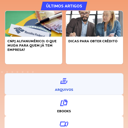
ÚLTIMOS ARTIGOS
PJ ALFANUMÉRICO: O QUE
DICAS PARA OBTER CRÉDITO
FAÇA A
DA PARA QUEM JÁ TEM
SUSTEN
PRESA?
INOVA
ARQUIVOS
EBOOKS