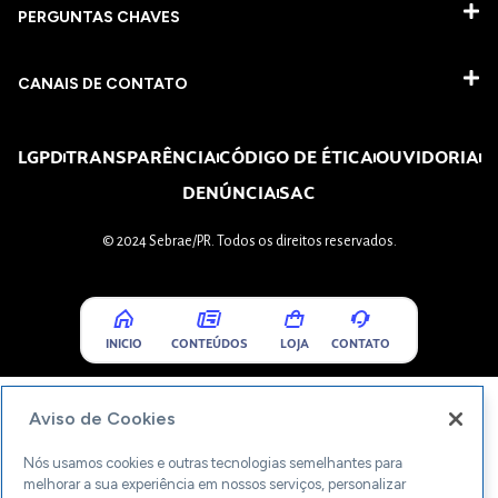
PERGUNTAS CHAVES​
CANAIS DE CONTATO
LGPD
TRANSPARÊNCIA
CÓDIGO DE ÉTICA
OUVIDORIA
DENÚNCIA
SAC
© 2024 Sebrae/PR. Todos os direitos reservados.
INICIO
CONTEÚDOS
LOJA
CONTATO
Aviso de Cookies
Nós usamos cookies e outras tecnologias semelhantes para
melhorar a sua experiência em nossos serviços, personalizar