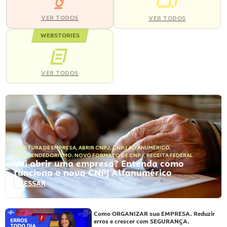
VER TODOS
VER TODOS
WEBSTORIES
VER TODOS
ABERTURA DE EMPRESA
,
ABRIR CNPJ
,
CNPJ ALFANUMÉRICO
,
EMPREENDEDORISMO
,
NOVO FORMATO DE CNPJ
,
RECEITA FEDERAL
Vai abrir uma empresa? Entenda como
funciona o novo CNPJ Alfanumérico
ACESSAR
Como ORGANIZAR sua EMPRESA. Reduzir
erros e crescer com SEGURANÇA.