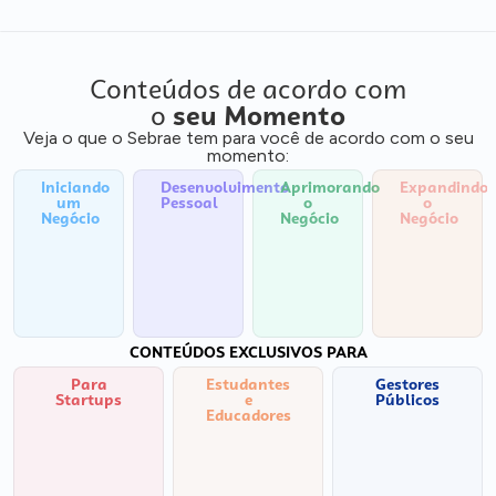
Conteúdos de acordo com
o
seu Momento
Veja o que o Sebrae tem para você de acordo com o seu
momento:
Iniciando
Desenvolvimento
Aprimorando
Expandindo
um
Pessoal
o
o
Negócio
Negócio
Negócio
CONTEÚDOS EXCLUSIVOS PARA
Para
Estudantes
Gestores
Startups
e
Públicos
Educadores