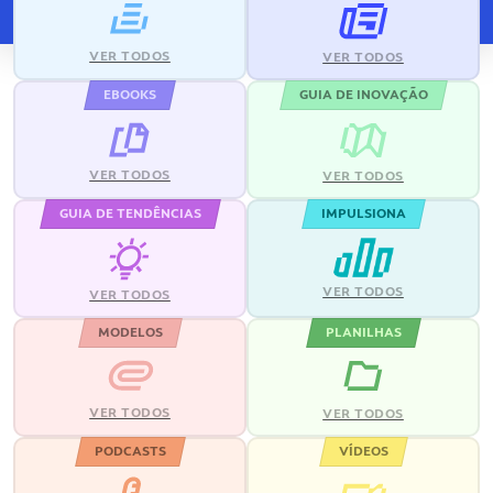
VER TODOS
VER TODOS
EBOOKS
GUIA DE INOVAÇÃO
VER TODOS
VER TODOS
GUIA DE TENDÊNCIAS
IMPULSIONA
VER TODOS
VER TODOS
MODELOS
PLANILHAS
VER TODOS
VER TODOS
PODCASTS
VÍDEOS