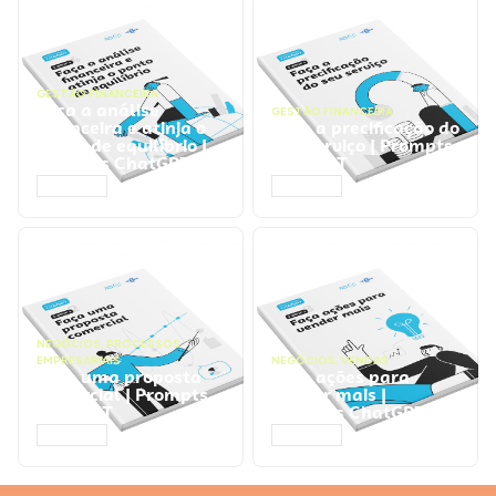
GESTÃO FINANCEIRA
Faça a análise
GESTÃO FINANCEIRA
financeira e atinja o
Faça a precificação do
ponto de equilíbrio |
seu serviço | Prompts
Prompts ChatGPT
ChatGPT
ACESSAR
ACESSAR
NEGÓCIOS
,
PROCESSOS
EMPRESARIAIS
NEGÓCIOS
,
VENDAS
Faça uma proposta
Faça ações para
comercial | Prompts
vender mais |
ChatGPT
Prompts ChatGPT
ACESSAR
ACESSAR