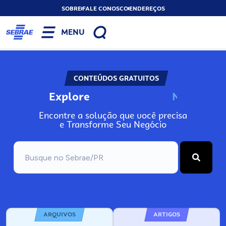
SOBRE
FALE CONOSCO
ENDEREÇOS
MENU
CONTEÚDOS GRATUITOS
Explore
N
o
s
s
o
s
A
Encontre a solução que você precisa
e Transforme Seu Negócio
ARQUIVOS
ARTIGOS