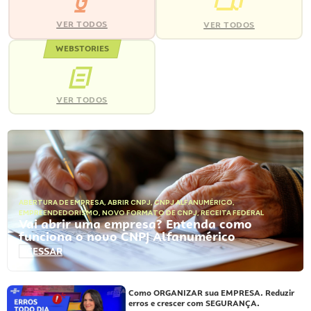
VER TODOS
VER TODOS
WEBSTORIES
VER TODOS
ABERTURA DE EMPRESA
,
ABRIR CNPJ
,
CNPJ ALFANUMÉRICO
,
EMPREENDEDORISMO
,
NOVO FORMATO DE CNPJ
,
RECEITA FEDERAL
Vai abrir uma empresa? Entenda como
funciona o novo CNPJ Alfanumérico
ACESSAR
Como ORGANIZAR sua EMPRESA. Reduzir
erros e crescer com SEGURANÇA.