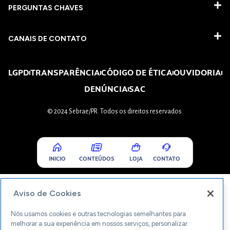
PERGUNTAS CHAVES​
CANAIS DE CONTATO
LGPD
TRANSPARÊNCIA
CÓDIGO DE ÉTICA
OUVIDORIA
DENÚNCIA
SAC
© 2024 Sebrae/PR. Todos os direitos reservados.
INICIO
CONTEÚDOS
LOJA
CONTATO
Aviso de Cookies
Nós usamos cookies e outras tecnologias semelhantes para
melhorar a sua experiência em nossos serviços, personalizar