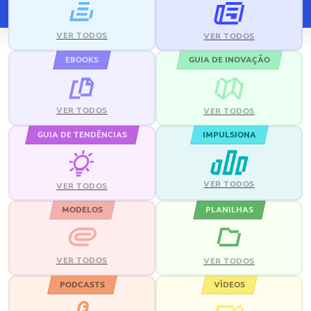
VER TODOS
VER TODOS
EBOOKS
GUIA DE INOVAÇÃO
VER TODOS
VER TODOS
GUIA DE TENDÊNCIAS
IMPULSIONA
VER TODOS
VER TODOS
MODELOS
PLANILHAS
VER TODOS
VER TODOS
PODCASTS
VÍDEOS