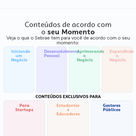
Conteúdos de acordo com
o
seu Momento
Veja o que o Sebrae tem para você de acordo com o seu
momento:
Iniciando
Desenvolvimento
Aprimorando
Expandindo
um
Pessoal
o
o
Negócio
Negócio
Negócio
CONTEÚDOS EXCLUSIVOS PARA
Para
Estudantes
Gestores
Startups
e
Públicos
Educadores