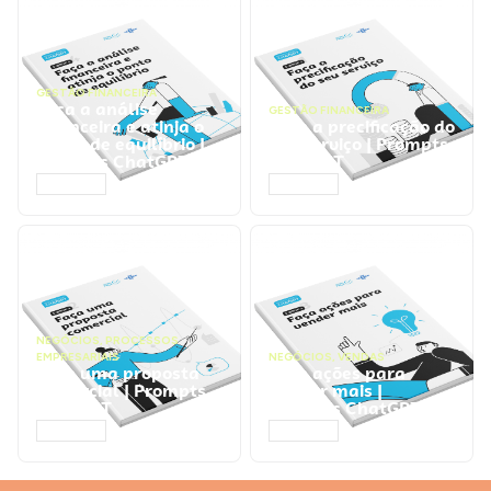
GESTÃO FINANCEIRA
Faça a análise
GESTÃO FINANCEIRA
financeira e atinja o
Faça a precificação do
ponto de equilíbrio |
seu serviço | Prompts
Prompts ChatGPT
ChatGPT
ACESSAR
ACESSAR
NEGÓCIOS
,
PROCESSOS
EMPRESARIAIS
NEGÓCIOS
,
VENDAS
Faça uma proposta
Faça ações para
comercial | Prompts
vender mais |
ChatGPT
Prompts ChatGPT
ACESSAR
ACESSAR