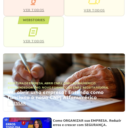
VER TODOS
VER TODOS
WEBSTORIES
VER TODOS
ABERTURA DE EMPRESA
,
ABRIR CNPJ
,
CNPJ ALFANUMÉRICO
,
EMPREENDEDORISMO
,
NOVO FORMATO DE CNPJ
,
RECEITA FEDERAL
Vai abrir uma empresa? Entenda como
funciona o novo CNPJ Alfanumérico
ACESSAR
Como ORGANIZAR sua EMPRESA. Reduzir
erros e crescer com SEGURANÇA.