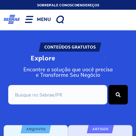
SOBRE
FALE CONOSCO
ENDEREÇOS
MENU
CONTEÚDOS GRATUITOS
Explore
N
o
s
s
o
s
A
Encontre a solução que você precisa
e Transforme Seu Negócio
ARQUIVOS
ARTIGOS