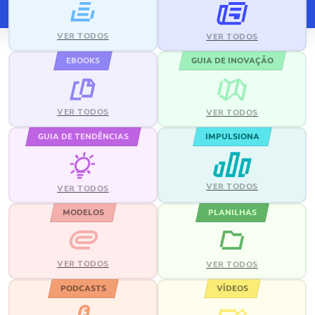
VER TODOS
VER TODOS
EBOOKS
GUIA DE INOVAÇÃO
VER TODOS
VER TODOS
GUIA DE TENDÊNCIAS
IMPULSIONA
VER TODOS
VER TODOS
MODELOS
PLANILHAS
VER TODOS
VER TODOS
PODCASTS
VÍDEOS