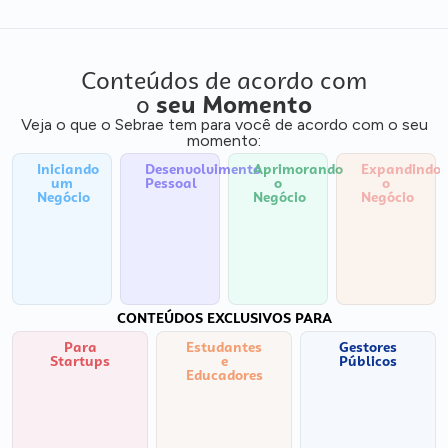
Conteúdos de acordo com
o
seu Momento
Veja o que o Sebrae tem para você de acordo com o seu
momento:
Iniciando
Desenvolvimento
Aprimorando
Expandindo
um
Pessoal
o
o
Negócio
Negócio
Negócio
CONTEÚDOS EXCLUSIVOS PARA
Para
Estudantes
Gestores
Startups
e
Públicos
Educadores