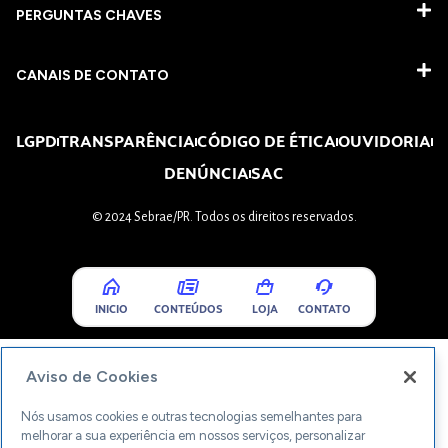
PERGUNTAS CHAVES​
CANAIS DE CONTATO
LGPD
TRANSPARÊNCIA
CÓDIGO DE ÉTICA
OUVIDORIA
DENÚNCIA
SAC
© 2024 Sebrae/PR. Todos os direitos reservados.
INICIO
CONTEÚDOS
LOJA
CONTATO
Aviso de Cookies
Nós usamos cookies e outras tecnologias semelhantes para
melhorar a sua experiência em nossos serviços, personalizar