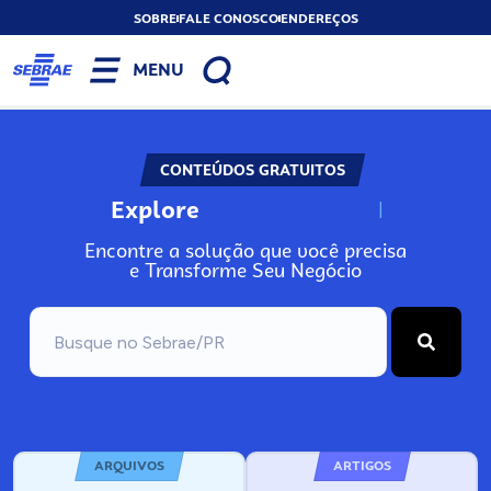
SOBRE
FALE CONOSCO
ENDEREÇOS
MENU
CONTEÚDOS GRATUITOS
Explore
N
o
s
s
o
s
A
Encontre a solução que você precisa
e Transforme Seu Negócio
ARQUIVOS
ARTIGOS