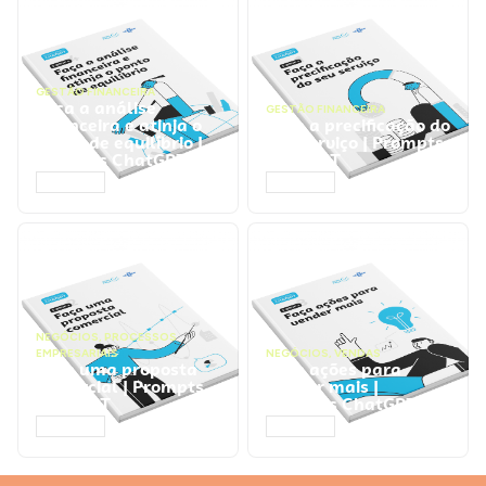
GESTÃO FINANCEIRA
Faça a análise
GESTÃO FINANCEIRA
financeira e atinja o
Faça a precificação do
ponto de equilíbrio |
seu serviço | Prompts
Prompts ChatGPT
ChatGPT
ACESSAR
ACESSAR
NEGÓCIOS
,
PROCESSOS
EMPRESARIAIS
NEGÓCIOS
,
VENDAS
Faça uma proposta
Faça ações para
comercial | Prompts
vender mais |
ChatGPT
Prompts ChatGPT
ACESSAR
ACESSAR