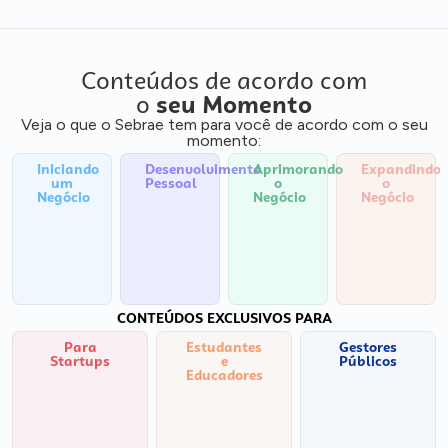
Conteúdos de acordo com
o
seu Momento
Veja o que o Sebrae tem para você de acordo com o seu
momento:
Iniciando
Desenvolvimento
Aprimorando
Expandindo
um
Pessoal
o
o
Negócio
Negócio
Negócio
CONTEÚDOS EXCLUSIVOS PARA
Para
Estudantes
Gestores
Startups
e
Públicos
Educadores