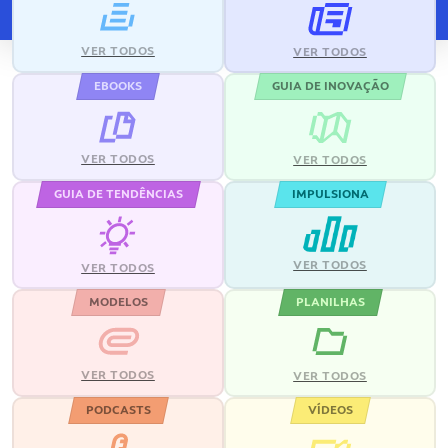
VER TODOS
VER TODOS
EBOOKS
GUIA DE INOVAÇÃO
VER TODOS
VER TODOS
GUIA DE TENDÊNCIAS
IMPULSIONA
VER TODOS
VER TODOS
MODELOS
PLANILHAS
VER TODOS
VER TODOS
PODCASTS
VÍDEOS