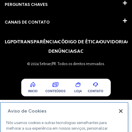
PERGUNTAS CHAVES​
CANAIS DE CONTATO
LGPD
TRANSPARÊNCIA
CÓDIGO DE ÉTICA
OUVIDORIA
DENÚNCIA
SAC
© 2024 Sebrae/PR. Todos os direitos reservados.
INICIO
CONTEÚDOS
LOJA
CONTATO
Aviso de Cookies
Nós usamos cookies e outras tecnologias semelhantes para
melhorar a sua experiência em nossos serviços, personalizar