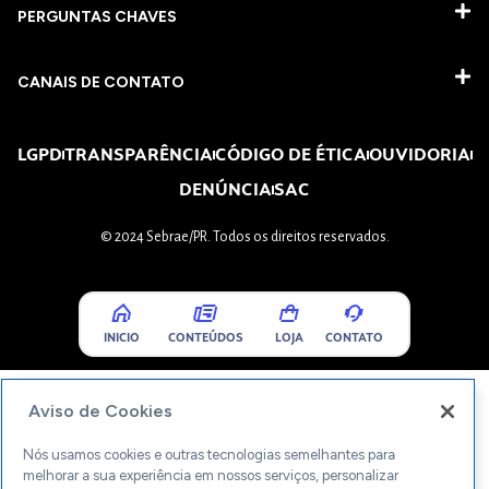
PERGUNTAS CHAVES​
CANAIS DE CONTATO
LGPD
TRANSPARÊNCIA
CÓDIGO DE ÉTICA
OUVIDORIA
DENÚNCIA
SAC
© 2024 Sebrae/PR. Todos os direitos reservados.
INICIO
CONTEÚDOS
LOJA
CONTATO
Aviso de Cookies
Nós usamos cookies e outras tecnologias semelhantes para
melhorar a sua experiência em nossos serviços, personalizar