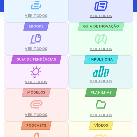
VER TODOS
VER TODOS
EBOOKS
GUIA DE INOVAÇÃO
VER TODOS
VER TODOS
GUIA DE TENDÊNCIAS
IMPULSIONA
VER TODOS
VER TODOS
MODELOS
PLANILHAS
VER TODOS
VER TODOS
PODCASTS
VÍDEOS