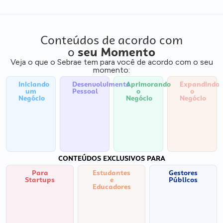
Conteúdos de acordo com
o
seu Momento
Veja o que o Sebrae tem para você de acordo com o seu
momento:
Iniciando
Desenvolvimento
Aprimorando
Expandindo
um
Pessoal
o
o
Negócio
Negócio
Negócio
CONTEÚDOS EXCLUSIVOS PARA
Para
Estudantes
Gestores
Startups
e
Públicos
Educadores