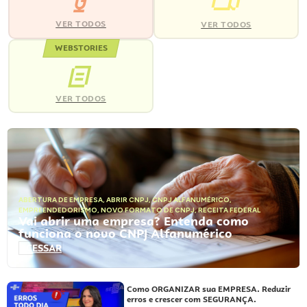
VER TODOS
VER TODOS
WEBSTORIES
VER TODOS
ABERTURA DE EMPRESA
,
ABRIR CNPJ
,
CNPJ ALFANUMÉRICO
,
EMPREENDEDORISMO
,
NOVO FORMATO DE CNPJ
,
RECEITA FEDERAL
Vai abrir uma empresa? Entenda como
funciona o novo CNPJ Alfanumérico
ACESSAR
Como ORGANIZAR sua EMPRESA. Reduzir
erros e crescer com SEGURANÇA.