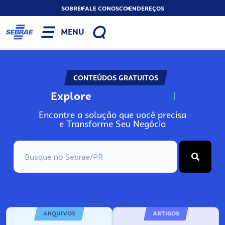
SOBRE
FALE CONOSCO
ENDEREÇOS
MENU
CONTEÚDOS GRATUITOS
Explore
N
o
s
s
o
s
A
Encontre a solução que você precisa
e Transforme Seu Negócio
ARQUIVOS
ARTIGOS