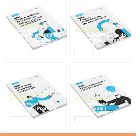
GESTÃO FINANCEIRA
Faça a análise
GESTÃO FINANCEIRA
financeira e atinja o
Faça a precificação do
ponto de equilíbrio |
seu serviço | Prompts
Prompts ChatGPT
ChatGPT
ACESSAR
ACESSAR
NEGÓCIOS
,
PROCESSOS
EMPRESARIAIS
NEGÓCIOS
,
VENDAS
Faça uma proposta
Faça ações para
comercial | Prompts
vender mais |
ChatGPT
Prompts ChatGPT
ACESSAR
ACESSAR