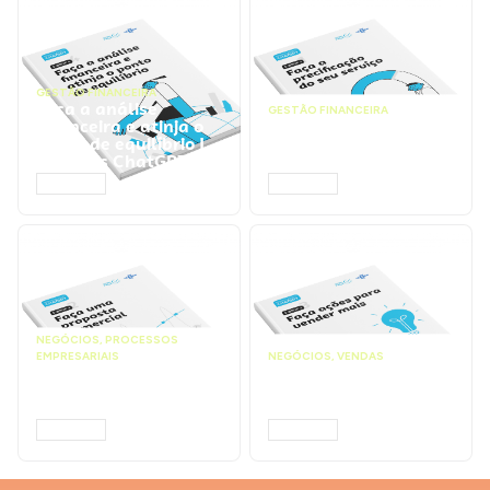
GESTÃO FINANCEIRA
Faça a análise
GESTÃO FINANCEIRA
financeira e atinja o
Faça a precificação do
ponto de equilíbrio |
seu serviço | Prompts
Prompts ChatGPT
ChatGPT
ACESSAR
ACESSAR
NEGÓCIOS
,
PROCESSOS
EMPRESARIAIS
NEGÓCIOS
,
VENDAS
Faça uma proposta
Faça ações para
comercial | Prompts
vender mais |
ChatGPT
Prompts ChatGPT
ACESSAR
ACESSAR