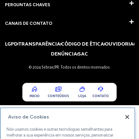
PERGUNTAS CHAVES​
CANAIS DE CONTATO
LGPD
TRANSPARÊNCIA
CÓDIGO DE ÉTICA
OUVIDORIA
DENÚNCIA
SAC
© 2024 Sebrae/PR. Todos os direitos reservados.
INICIO
CONTEÚDOS
LOJA
CONTATO
Aviso de Cookies
Nós usamos cookies e outras tecnologias semelhantes para
melhorar a sua experiência em nossos serviços, personalizar