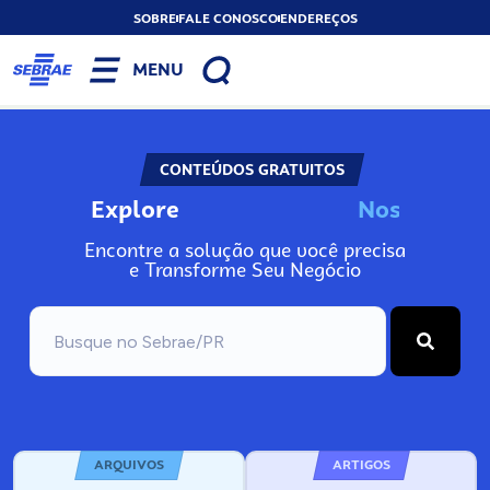
SOBRE
FALE CONOSCO
ENDEREÇOS
MENU
CONTEÚDOS GRATUITOS
Explore
N
o
s
s
a
s
F
e
r
r
Encontre a solução que você precisa
e Transforme Seu Negócio
ARQUIVOS
ARTIGOS