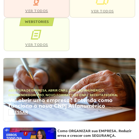
VER TODOS
VER TODOS
WEBSTORIES
VER TODOS
ABERTURA DE EMPRESA
,
ABRIR CNPJ
,
CNPJ ALFANUMÉRICO
,
EMPREENDEDORISMO
,
NOVO FORMATO DE CNPJ
,
RECEITA FEDERAL
Vai abrir uma empresa? Entenda como
funciona o novo CNPJ Alfanumérico
ACESSAR
Como ORGANIZAR sua EMPRESA. Reduzir
erros e crescer com SEGURANÇA.