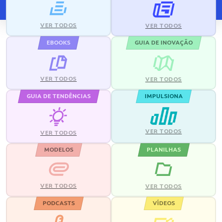
VER TODOS
VER TODOS
EBOOKS
GUIA DE INOVAÇÃO
VER TODOS
VER TODOS
GUIA DE TENDÊNCIAS
IMPULSIONA
VER TODOS
VER TODOS
MODELOS
PLANILHAS
VER TODOS
VER TODOS
PODCASTS
VÍDEOS