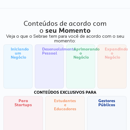
Conteúdos de acordo com
o
seu Momento
Veja o que o Sebrae tem para você de acordo com o seu
momento:
Iniciando
Desenvolvimento
Aprimorando
Expandindo
um
Pessoal
o
o
Negócio
Negócio
Negócio
CONTEÚDOS EXCLUSIVOS PARA
Para
Estudantes
Gestores
Startups
e
Públicos
Educadores