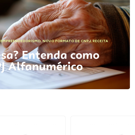
,
EMPREENDEDORISMO
,
NOVO FORMATO DE CNPJ
,
RECEITA
esa? Entenda como
PJ Alfanumérico