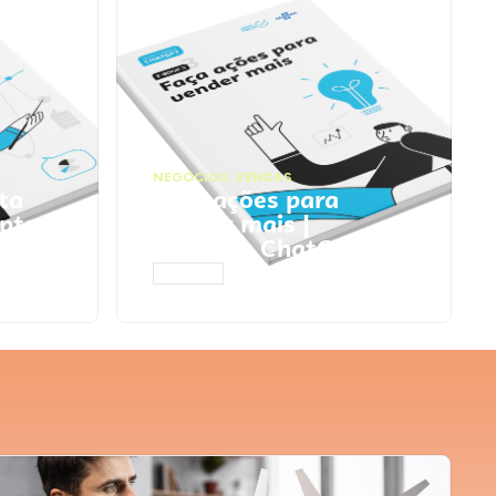
NEGÓCIOS
,
VENDAS
ta
Faça ações para
pts
vender mais |
Prompts ChatGPT
ACESSAR