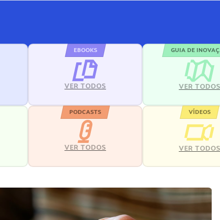
EBOOKS
GUIA DE INOVA
VER TODOS
VER TODO
PODCASTS
VÍDEOS
VER TODOS
VER TODO