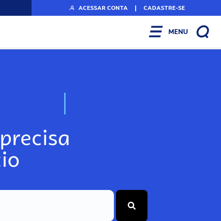
ACESSAR CONTA
|
CADASTRE-SE
MENU
N
o
s
s
o
s
A
r
precisa
io