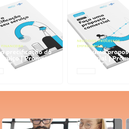
NEGÓCIOS
,
PROCESSOS
 FINANCEIRA
EMPRESARIAIS
 a precificação do
Faça uma propos
serviço | Prompts
comercial | Prom
tGPT
ChatGPT
AR
ACESSAR