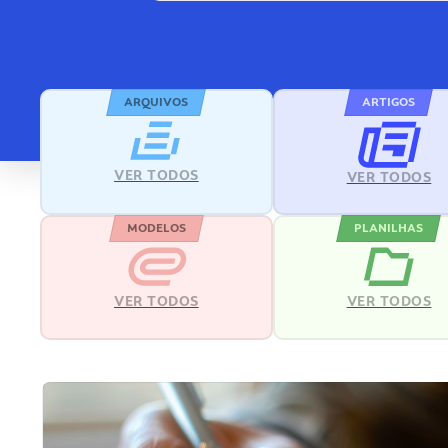
ARQUIVOS
ARTIGOS
VER TODOS
VER TODOS
MODELOS
PLANILHAS
VER TODOS
VER TODOS