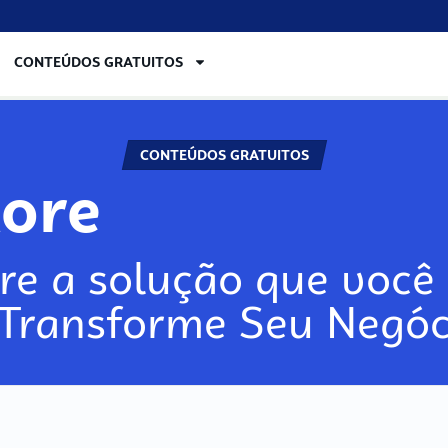
CONTEÚDOS GRATUITOS
CONTEÚDOS GRATUITOS
lore
re a solução que você 
 Transforme Seu Negóc