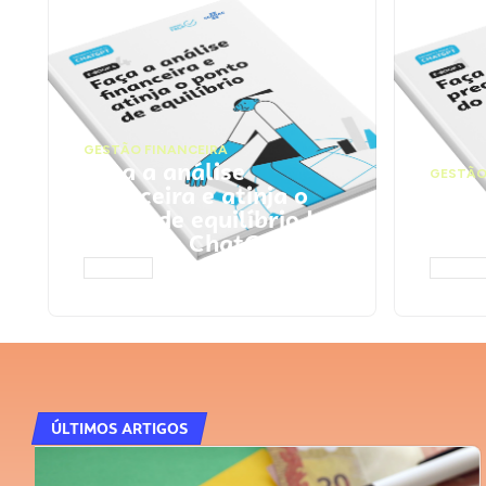
GESTÃO FINANCEIRA
Faça a análise
GESTÃO
financeira e atinja o
Faça
ponto de equilíbrio |
seu 
Prompts ChatGPT
Cha
ACESSAR
ACESS
ÚLTIMOS ARTIGOS