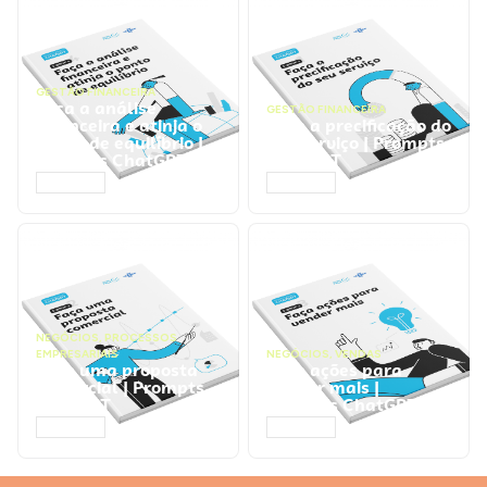
GESTÃO FINANCEIRA
Faça a análise
GESTÃO FINANCEIRA
financeira e atinja o
Faça a precificação do
ponto de equilíbrio |
seu serviço | Prompts
Prompts ChatGPT
ChatGPT
ACESSAR
ACESSAR
NEGÓCIOS
,
PROCESSOS
EMPRESARIAIS
NEGÓCIOS
,
VENDAS
Faça uma proposta
Faça ações para
comercial | Prompts
vender mais |
ChatGPT
Prompts ChatGPT
ACESSAR
ACESSAR