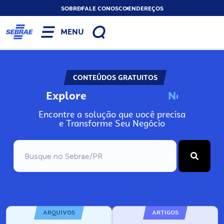
SOBRE
FALE CONOSCO
ENDEREÇOS
MENU
CONTEÚDOS GRATUITOS
Explore
N
o
s
s
o
s
P
o
Encontre a solução que você precisa
e Transforme Seu Negócio
ARQUIVOS
ARTIGOS