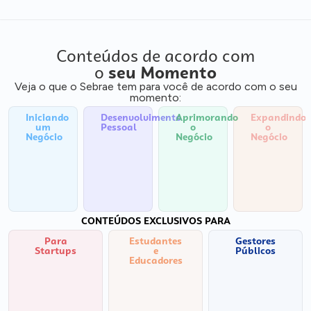
Conteúdos de acordo com
o
seu Momento
Veja o que o Sebrae tem para você de acordo com o seu
momento:
Iniciando
Desenvolvimento
Aprimorando
Expandindo
um
Pessoal
o
o
Negócio
Negócio
Negócio
CONTEÚDOS EXCLUSIVOS PARA
Para
Estudantes
Gestores
Startups
e
Públicos
Educadores