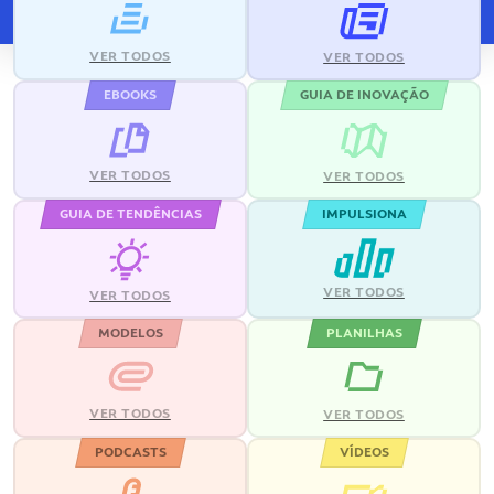
VER TODOS
VER TODOS
EBOOKS
GUIA DE INOVAÇÃO
VER TODOS
VER TODOS
GUIA DE TENDÊNCIAS
IMPULSIONA
VER TODOS
VER TODOS
MODELOS
PLANILHAS
VER TODOS
VER TODOS
PODCASTS
VÍDEOS