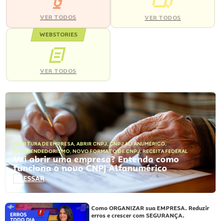
VER TODOS
VER TODOS
WEBSTORIES
VER TODOS
ABERTURA DE EMPRESA
,
ABRIR CNPJ
,
CNPJ ALFANUMÉRICO
,
EMPREENDEDORISMO
,
NOVO FORMATO DE CNPJ
,
RECEITA FEDERAL
Vai abrir uma empresa? Entenda como
funciona o novo CNPJ Alfanumérico
ACESSAR
Como ORGANIZAR sua EMPRESA. Reduzir
erros e crescer com SEGURANÇA.