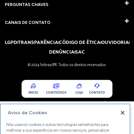
PERGUNTAS CHAVES​
CANAIS DE CONTATO
LGPD
TRANSPARÊNCIA
CÓDIGO DE ÉTICA
OUVIDORIA
DENÚNCIA
SAC
© 2024 Sebrae/PR. Todos os direitos reservados.
INICIO
CONTEÚDOS
LOJA
CONTATO
Aviso de Cookies
Nós usamos cookies e outras tecnologias semelhantes para
melhorar a sua experiência em nossos serviços, personalizar